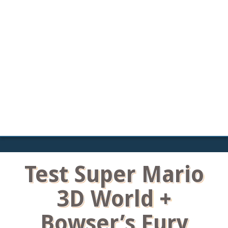
Test Super Mario
3D World +
Bowser’s Fury