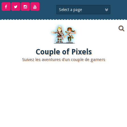
Aller
au
contenu
Couple of Pixels
Suivez les aventures d'un couple de gamers