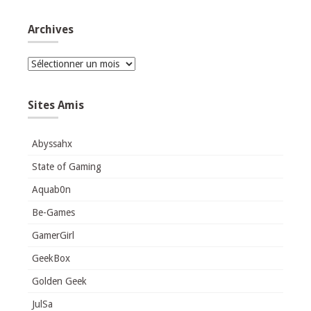
Archives
Archives
Sites Amis
Abyssahx
State of Gaming
Aquab0n
Be-Games
GamerGirl
GeekBox
Golden Geek
JulSa