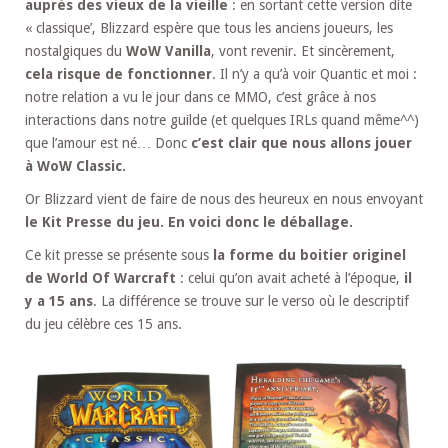
auprès des vieux de la vieille
: en sortant cette version dite
« classique’, Blizzard espère que tous les anciens joueurs, les
nostalgiques du
WoW Vanilla
, vont revenir. Et sincèrement,
cela risque de fonctionner
. Il n’y a qu’à voir Quantic et moi :
notre relation a vu le jour dans ce MMO, c’est grâce à nos
interactions dans notre guilde (et quelques IRLs quand même^^)
que l’amour est né… Donc
c’est clair que nous allons jouer
à WoW Classic.
Or Blizzard vient de faire de nous des heureux en nous envoyant
le Kit Presse du jeu. En voici donc le déballage.
Ce kit presse se présente sous
la forme du boitier originel
de World Of Warcraft
: celui qu’on avait acheté à l’époque,
il
y a 15 ans
. La différence se trouve sur le verso où le descriptif
du jeu célèbre ces 15 ans.