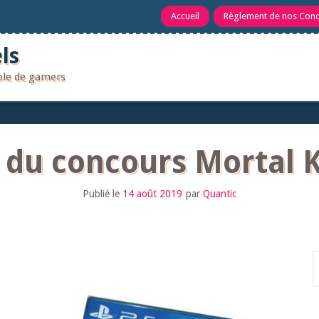
Accueil
Règlement de nos Con
ls
uple de gamers
s du concours Mortal 
Publié le
14 août 2019
par
Quantic
R