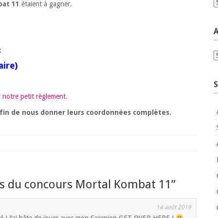
C
bat 11
étaient à gagner.
A
:
A
ire)
S
r
notre petit règlement
.
fin de nous donner leurs coordonnées complètes.
ts du concours Mortal Kombat 11
”
14 août 2019
né ! J’ai hâte de jouer avec mon Scorpion GET OVER HERE !