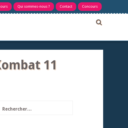
cours
Qui sommes-nous ?
Contact
Concours
Kombat 11
echercher :