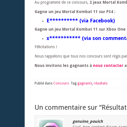
Au programme de ce concours,
2 jeux Mortal Kom
Gagne un jeu Mortal Kombat 11 sur PS4 :
E********** (via Facebook)
Gagne un jeu Mortal Kombat 11 sur Xbox One 
x*********** (via son commenta
Félicitations !
Nous rappelons que tous nos concours sont régis pa
Nous invitons les gagnants à
nous contacter
a
Publié dans
Concours
Tag
gagnants
,
résultats
Un commentaire sur “
Résulta
genuine_pouich
Cool, trop content d’avoir gag