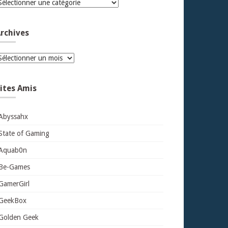
atégories
rchives
rchives
ites Amis
Abyssahx
State of Gaming
Aquab0n
Be-Games
GamerGirl
GeekBox
Golden Geek