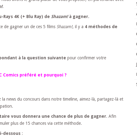
m!
.
u-Rays 4K (+ Blu Ray) de
Shazam!
à gagner.
nce de gagner un de ces 5 films
Shazam!
, il y a
4 méthodes de
pondant à la question suivante
pour confirmer votre
DC Comics préféré et pourquoi ?
z la news du concours dans notre timeline, aimez-là, partagez-là et
ipation.
aire vous donnera une chance de plus de gagner
. Afin
umuler plus de 15 chances via cette méthode.
ci-dessous
: