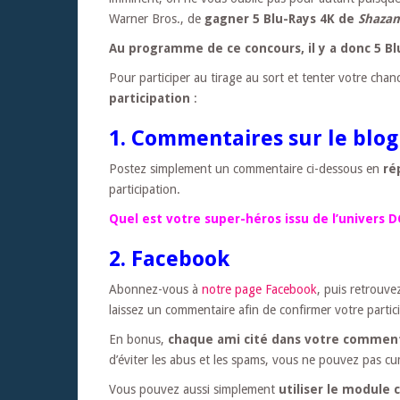
Warner Bros., de
gagner 5 Blu-Rays 4K de
Shaza
Au programme de ce concours, il y a donc 5 Bl
Pour participer au tirage au sort et tenter votre cha
participation
:
1. Commentaires sur le blog
Postez simplement un commentaire ci-dessous en
ré
participation.
Quel est votre super-héros issu de l’univers 
2. Facebook
Abonnez-vous à
notre page Facebook
, puis retrouve
laissez un commentaire afin de confirmer votre partic
En bonus,
chaque ami cité dans votre comment
d’éviter les abus et les spams, vous ne pouvez pas c
Vous pouvez aussi simplement
utiliser le module 