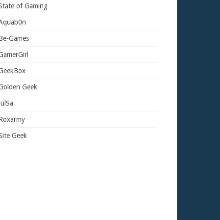
State of Gaming
Aquab0n
Be-Games
GamerGirl
GeekBox
Golden Geek
JulSa
Roxarmy
Site Geek