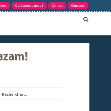
cours
Qui sommes-nous ?
Contact
Concours
hazam!
echercher :