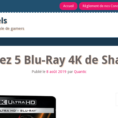
Accueil
Règlement de nos Con
ls
uple de gamers
z 5 Blu-Ray 4K de S
Publié le
8 août 2019
par
Quantic
R