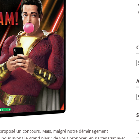
C
C
A
A
S
s proposé un concours. Mais, malgré notre déménagement
nous avons le grand plaisir de vous proposer, en partenariat avec