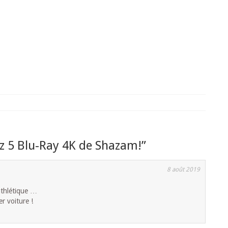
z 5 Blu-Ray 4K de Shazam!
”
8 août 2019
athlétique …
er voiture !