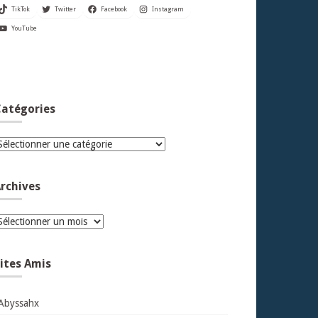
TikTok
Twitter
Facebook
Instagram
YouTube
atégories
atégories
rchives
rchives
ites Amis
Abyssahx