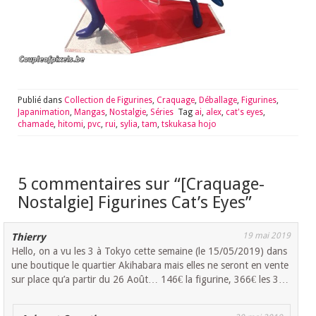
Publié dans
Collection de Figurines
,
Craquage
,
Déballage
,
Figurines
,
Japanimation
,
Mangas
,
Nostalgie
,
Séries
Tag
ai
,
alex
,
cat's eyes
,
chamade
,
hitomi
,
pvc
,
rui
,
sylia
,
tam
,
tskukasa hojo
5 commentaires sur “
[Craquage-
Nostalgie] Figurines Cat’s Eyes
”
19 mai 2019
Thierry
Hello, on a vu les 3 à Tokyo cette semaine (le 15/05/2019) dans
une boutique le quartier Akihabara mais elles ne seront en vente
sur place qu’a partir du 26 Août… 146€ la figurine, 366€ les 3…