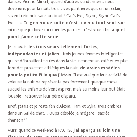
danser. Vienne Minuit, quand d’autres s’endorment, nous
devenons pour la nuit, trois vives panthères qui, en un éclair,
savent rebondir sans un bruit ! Cat’s Eye, Signé, Signé Cat’s
Eye… »
Ce générique culte m’est revenu tout seul
, sans
même que je doive chercher les paroles : c’est vous dire
à quel
point j’aime cette série.
Je trouvais
les trois sœurs tellement fortes,
indépendantes et jolies
: trois jeunes femmes intelligentes
qui se débrouillent seules dans la vie, tiennent un café et en plus
font des prouesses athlétiques la nuit,
de vraies modèles
pour la petite fille que j’étais
. Il est vrai que leur activité de
voleuse la nuit ne représente pas forcément quelque chose
auquel les enfants doivent aspirer, mais au moins leur but était
louable : retrouver leur père disparu.
Bref, j’étais et je reste fan d’Alexia, Tam et Sylia, trois ombres
dans un œil de chat… Oups désolée je m’égare : sacrée
chanson^^
Aussi quand ce weekend à FACTS,
j’ai aperçu au loin une