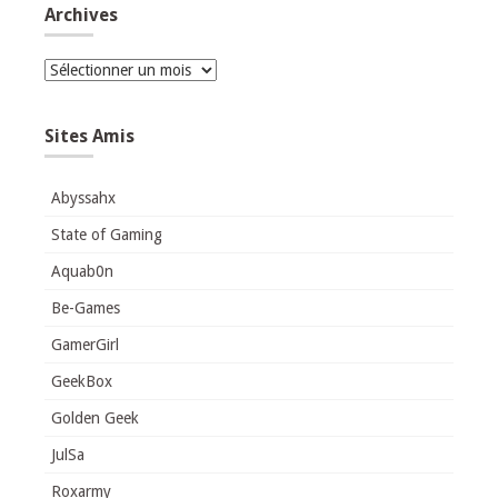
Archives
Archives
Sites Amis
Abyssahx
State of Gaming
Aquab0n
Be-Games
GamerGirl
GeekBox
Golden Geek
JulSa
Roxarmy