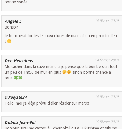
bonne soirée
14 février 2019
Angèle L
Bonsoir !
Je boucherai toutes les ouvertures de ma maison en premier lieu
!
14 février 2019
Den Heusdens
Me cacher dans la cave même si je pense que la bombe s’en fout
un peu de 1m50 de mur en plus
sinon bonne chance à
tous
14 février 2019
@kalyste34
Hello, moi j’a déjà prévu d’aller résider sur mars:)
15 février 2019
Dubois Jean-Pol
Bonjour, j’irai me cacher à Tchernobyl ou à Fukushima et s’ils me