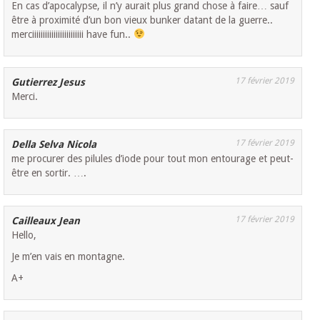
En cas d’apocalypse, il n’y aurait plus grand chose à faire… sauf
être à proximité d’un bon vieux bunker datant de la guerre..
merciiiiiiiiiiiiiiiiiiiiiiii have fun..
17 février 2019
Gutierrez Jesus
Merci.
17 février 2019
Della Selva Nicola
me procurer des pilules d’iode pour tout mon entourage et peut-
être en sortir. ….
17 février 2019
Cailleaux Jean
Hello,
Je m’en vais en montagne.
A+