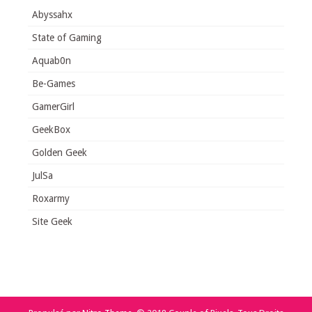
Abyssahx
State of Gaming
Aquab0n
Be-Games
GamerGirl
GeekBox
Golden Geek
JulSa
Roxarmy
Site Geek