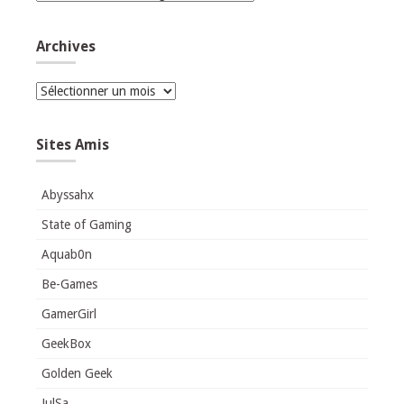
Archives
Archives
Sites Amis
Abyssahx
State of Gaming
Aquab0n
Be-Games
GamerGirl
GeekBox
Golden Geek
JulSa