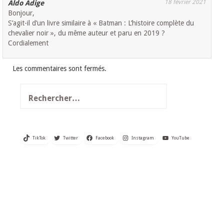
18 février 2021
Aldo Adige
Bonjour,
S’agit-il d’un livre similaire à « Batman : L’histoire complète du
chevalier noir », du même auteur et paru en 2019 ?
Cordialement
Les commentaires sont fermés.
Rechercher :
TikTok
Twitter
Facebook
Instagram
YouTube