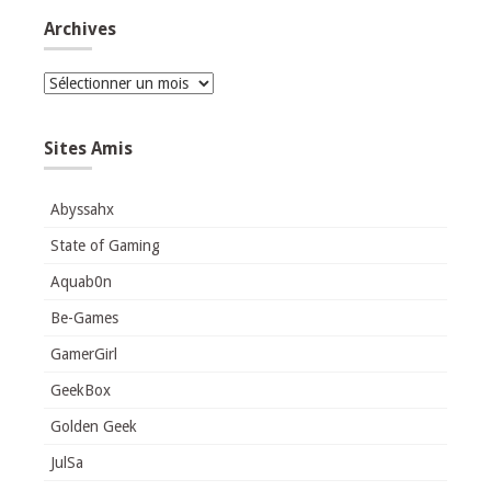
Archives
Archives
Sites Amis
Abyssahx
State of Gaming
Aquab0n
Be-Games
GamerGirl
GeekBox
Golden Geek
JulSa