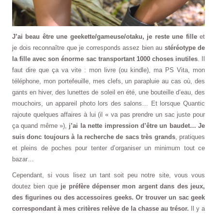
J’ai beau être une geekette/gameuse/otaku, je reste une fille
et
je dois reconnaître que je corresponds assez bien au
stéréotype de
la fille avec son énorme sac transportant 1000 choses inutiles
. Il
faut dire que ça va vite : mon livre (ou kindle), ma PS Vita, mon
téléphone, mon portefeuille, mes clefs, un parapluie au cas où, des
gants en hiver, des lunettes de soleil en été, une bouteille d’eau, des
mouchoirs, un appareil photo lors des salons… Et lorsque Quantic
rajoute quelques affaires à lui (il « va pas prendre un sac juste pour
ça quand même »),
j’ai la nette impression d’être un baudet… Je
suis donc toujours à la recherche de sacs très grands
, pratiques
et pleins de poches pour tenter d’organiser un minimum tout ce
bazar…
Cependant, si vous lisez un tant soit peu notre site, vous vous
doutez bien que
je préfère dépenser mon argent dans des jeux,
des figurines ou des accessoires geeks. Or trouver un sac geek
correspondant à mes critères relève de la chasse au trésor.
Il y a