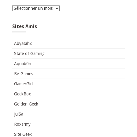
Archives
Sites Amis
Abyssahx
State of Gaming
Aquab0n
Be-Games
GamerGirl
GeekBox
Golden Geek
JulSa
Roxarmy
Site Geek