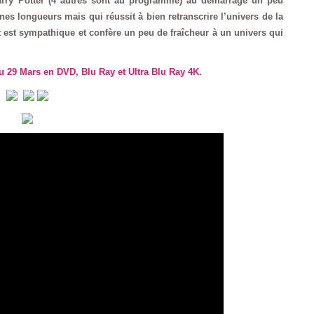
arry Potter (4 autres sont au programme) au démarrage un peu
ines longueurs mais qui réussit à bien retranscrire l’univers de la
t est sympathique et confère un peu de fraîcheur à un univers qui
u 29 Mars en DVD, Blu Ray et Ultra Blu Ray 4K.