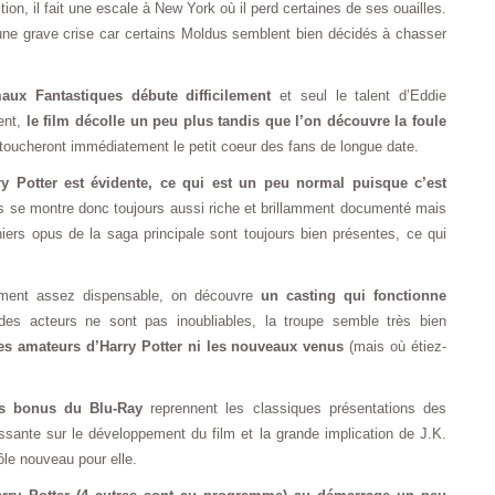
tion, il fait une escale à New York où il perd certaines de ses ouailles.
une grave crise car certains Moldus semblent bien décidés à chasser
aux Fantastiques débute difficilement
et seul le talent d’Eddie
ent,
le film décolle un peu plus tandis que l’on découvre la foule
toucheront immédiatement le petit coeur des fans de longue date.
ry Potter est évidente, ce qui est un peu normal puisque c’est
s se montre donc toujours aussi riche et brillamment documenté mais
niers opus de la saga principale sont toujours bien présentes, ce qui
lement assez dispensable, on découvre
un casting qui fonctionne
 des acteurs ne sont pas inoubliables, la troupe semble très bien
 les amateurs d’Harry Potter ni les nouveaux venus
(mais où étiez-
es bonus du Blu-Ray
reprennent les classiques présentations des
essante sur le développement du film et la grande implication de J.K.
ôle nouveau pour elle.