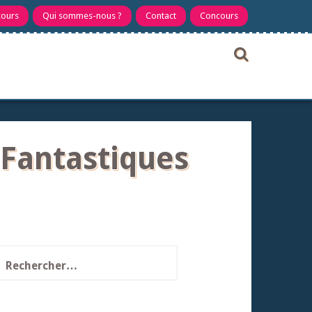
cours
Qui sommes-nous ?
Contact
Concours
 Fantastiques
echercher :