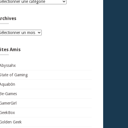
atégories
rchives
rchives
ites Amis
Abyssahx
State of Gaming
Aquab0n
Be-Games
GamerGirl
GeekBox
Golden Geek