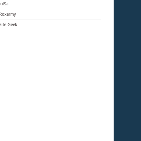
JulSa
Roxarmy
Site Geek