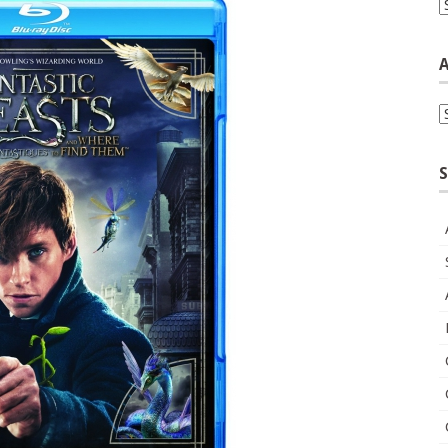
C
A
A
S