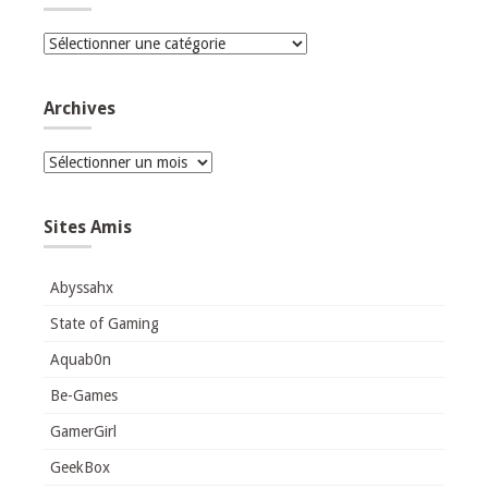
Catégories
Archives
Archives
Sites Amis
Abyssahx
State of Gaming
Aquab0n
Be-Games
GamerGirl
GeekBox