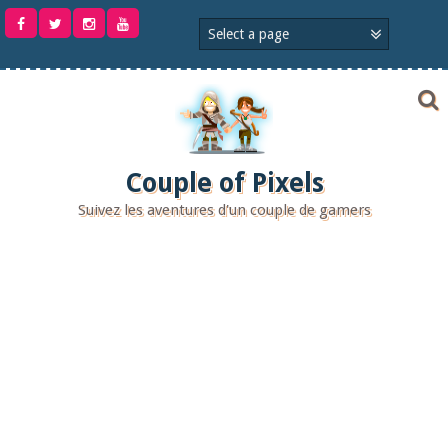
Aller
au
contenu
Couple of Pixels
Suivez les aventures d'un couple de gamers