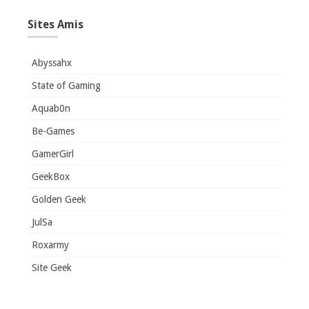
Sites Amis
Abyssahx
State of Gaming
Aquab0n
Be-Games
GamerGirl
GeekBox
Golden Geek
JulSa
Roxarmy
Site Geek