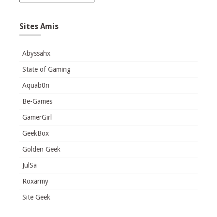
Sites Amis
Abyssahx
State of Gaming
Aquab0n
Be-Games
GamerGirl
GeekBox
Golden Geek
JulSa
Roxarmy
Site Geek