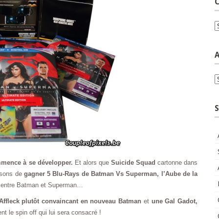
C
C
A
A
S
ommence à se développer.
Et alors que
Suicide Squad
cartonne dans
osons de
gagner 5 Blu-Rays de Batman Vs Superman, l’Aube de la
t entre Batman et Superman…
Affleck plutôt convaincant en nouveau Batman
et
une Gal Gadot,
nt le spin off qui lui sera consacré !