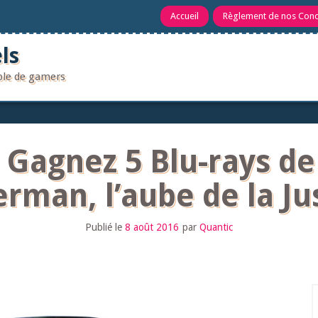
Accueil
Règlement de nos Con
ls
uple de gamers
 Gagnez 5 Blu-rays d
rman, l’aube de la Ju
Publié le
8 août 2016
par
Quantic
R