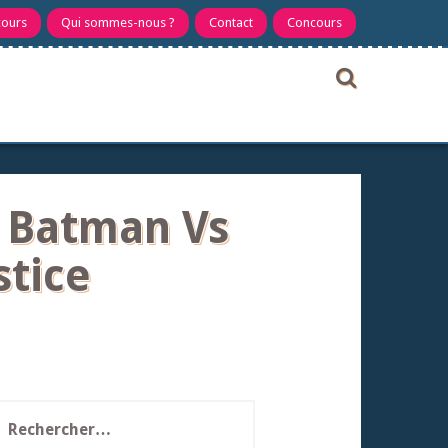
cours
Qui sommes-nous ?
Contact
Concours
e Batman Vs
stice
echercher :