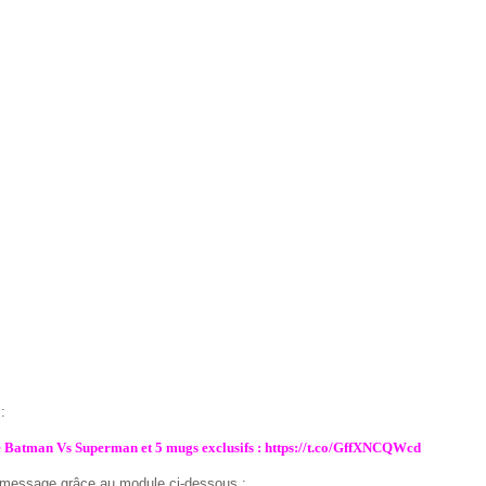
t
:
 Batman Vs Superman et 5 mugs exclusifs : https://t.co/GffXNCQWcd
e message grâce au module ci-dessous :