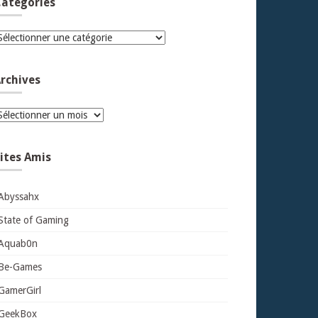
atégories
atégories
rchives
rchives
ites Amis
Abyssahx
State of Gaming
Aquab0n
Be-Games
GamerGirl
GeekBox