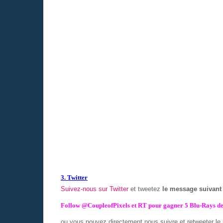
3. Twitter
Suivez-nous sur Twitter
et tweetez
le message suivan
Follow @CoupleofPixels et RT pour gagner 5 Blu-Rays de
ou vous pouvez directement nous suivre et retweeter l