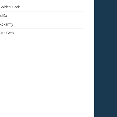
Golden Geek
JulSa
Roxarmy
Site Geek