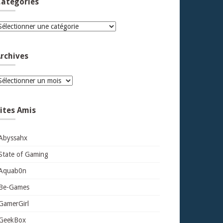
atégories
atégories
rchives
rchives
ites Amis
Abyssahx
State of Gaming
Aquab0n
Be-Games
GamerGirl
GeekBox