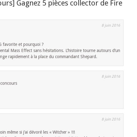
urs] Gagnez 5 pièces collector de Fire
8 juin 2016
G favorite et pourquoi ?
ental Mass Effect sans hésitations. L’histoire tourne autours d’un
longe rapidement à la place du commandant Shepard.
8 juin 2016
e concours
8 juin 2016
loin même si j’ai dévoré les « Witcher » !!!