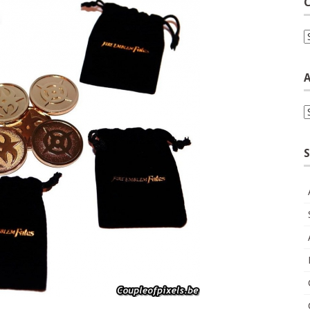
C
C
A
A
S