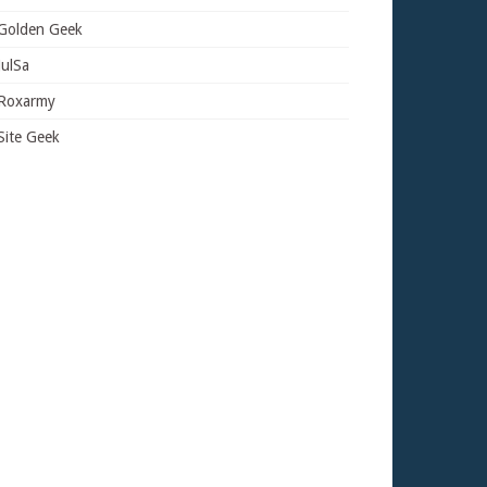
Golden Geek
JulSa
Roxarmy
Site Geek