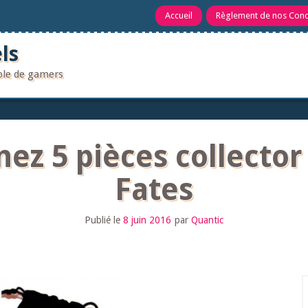
Accueil
Règlement de nos Con
ls
uple de gamers
ez 5 pièces collecto
Fates
Publié le
8 juin 2016
par
Quantic
R