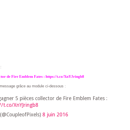
t
:
tor de Fire Emblem Fates : https://t.co/XnYJringb8
e message grâce au module ci-dessous :
agner 5 pièces collector de Fire Emblem Fates :
//t.co/XnYJringb8
 (@CoupleofPixels)
8 juin 2016