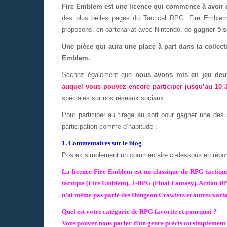
Fire Emblem est une licence qui commence à avoir d
des plus belles pages du Tactical RPG. Fire Emblem
proposons, en partenariat avec Nintendo, de
gagner 5 s
Une pièce qui aura une place à part dans la collect
Emblem.
Sachez également que
nous avons mis en jeu deux
auquel vous pouvez encore participer jusqu’au 10 
spéciales sur nos réseaux sociaux.
Pour participer au tirage au sort pour gagner une des
participation comme d’habitude :
1. Commentaires sur le blog
Postez simplement un commentaire ci-dessous en réponda
La licence Fire Emblem est un classique du RPG tactiq
tactique (Fire Emblem), J-RPG (Final Fantasy), Action RP
n’ai même pas parlé des Dungeon Crawlers et autres varian
Quel est votre catégorie de RPG favorite et pourquoi ?
Vous pouvez nous parler d’un genre précis ou simplement d