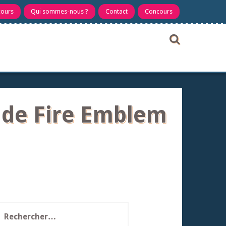
cours
Qui sommes-nous ?
Contact
Concours
r de Fire Emblem
echercher :