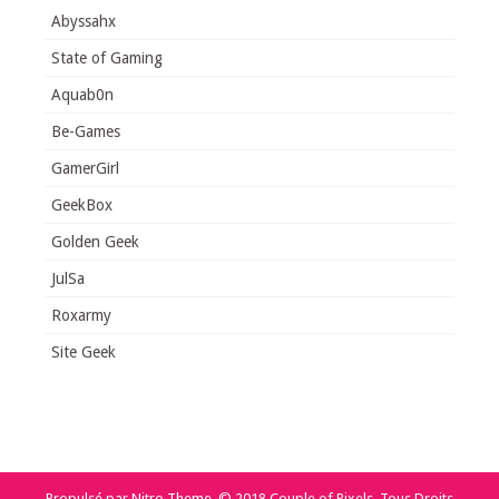
Abyssahx
State of Gaming
Aquab0n
Be-Games
GamerGirl
GeekBox
Golden Geek
JulSa
Roxarmy
Site Geek
Propulsé par
Nitro Theme
.
© 2018 Couple of Pixels. Tous Droits