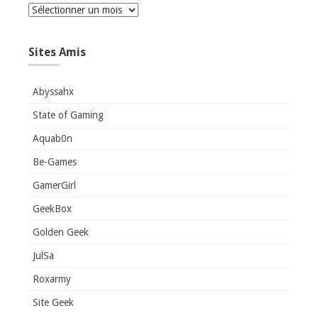
Archives
Sites Amis
Abyssahx
State of Gaming
Aquab0n
Be-Games
GamerGirl
GeekBox
Golden Geek
JulSa
Roxarmy
Site Geek