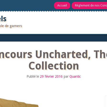
Accueil
Règlement de nos Con
ls
uple de gamers
oncours Uncharted, T
Collection
Publié le
29 février 2016
par
Quantic
R