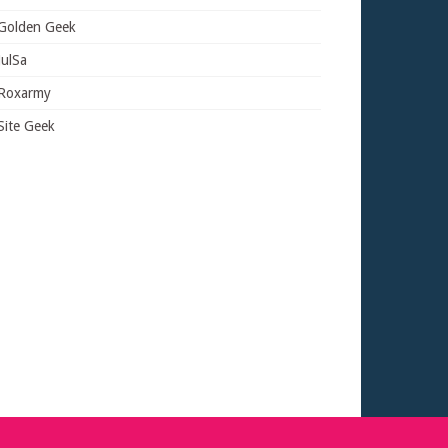
Golden Geek
JulSa
Roxarmy
Site Geek