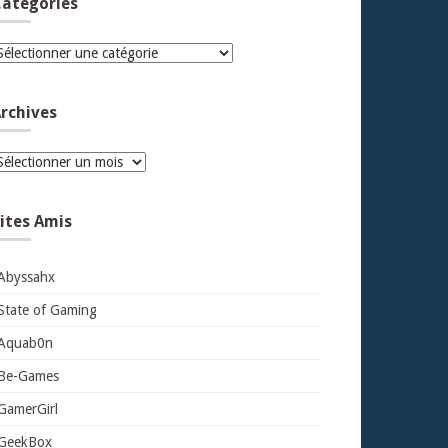
atégories
atégories
rchives
rchives
ites Amis
Abyssahx
State of Gaming
Aquab0n
Be-Games
GamerGirl
GeekBox