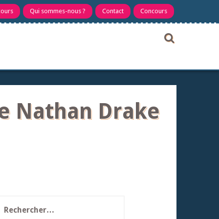
cours
Qui sommes-nous ?
Contact
Concours
he Nathan Drake
echercher :