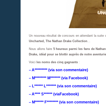
Un nouveau résultat de concours en attendant la suit
Uncharted, The Nathan Drake Collection
…
Nous allons faire
5 heureux parmi les fans de Nathan
Drake, idéal pour se blottir auprès de notre aventurie
Voici
les noms des cinq gagnants
:
– A********* (via son commentaire)
– M******** M******* (via Facebook)
– L****** L******* (via son commentaire)
– A**** S****** (viaFacebook)
– M****** F******** (via son commentaire)