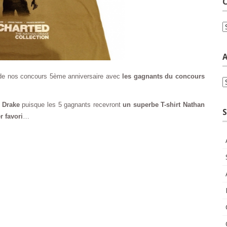
C
C
A
e de nos concours 5ème anniversaire avec
les gagnants du concours
A
 Drake
puisque les 5 gagnants recevront
un superbe T-shirt Nathan
S
r favori
…