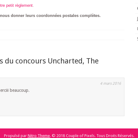
tre petit règlement
.
 nous donner leurs coordonnées postales complètes.
ts du concours Uncharted, The
4 mars 2016
rciii beaucoup.
Propulsé par
Nitro Theme
.
© 2018 Couple of Pixels. Tous Droits Réservés.