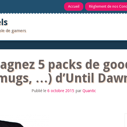
Accueil
Règlement de nos Con
ls
uple de gamers
agnez 5 packs de goodi
mugs, …) d’Until Daw
Publié le
6 octobre 2015
par
Quantic
R