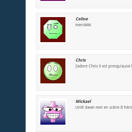
Celine
merciiiiiiii
Chris
J’adore Chris il est presqu’aus
Mickael
Until dawn met en scène 8 héros