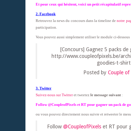
Et pour ceux qui hésitent, voici un petit récapitulatif repr
2. Facebook
Retrouvez la news du concours dans la timeline de
notre pa
participation
.
Vous pouvez aussi simplement utiliser le module ci-dessous 
[Concours] Gagnez 5 packs de g
http://www.coupleofpixels.be/arc
goodies-t-shir
Posted by
Couple of 
3. Twitter
Suivez-nous sur Twitter
et tweetez
le message suivant
:
Follow @CoupleofPixels et RT pour gagner un pack de good
ou vous pouvez directement nous suivre et retweeter le mess
Follow
@CoupleofPixels
et RT pour g