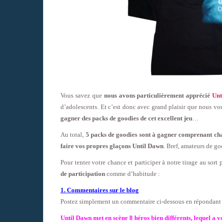
Vous savez que
nous avons particulièrement apprécié
Unt
d’adolescents. Et c’est donc avec grand plaisir que nous v
gagner des packs de goodies de cet excellent jeu
…
Au total,
5 packs de goodies sont à gagner comprenant chac
faire vos propres glaçons Until Dawn
. Bref, amateurs de go
Pour tenter votre chance et participer à notre tirage au sort
de participation
comme d’habitude :
1. Commentaires sur le blog
Postez simplement un commentaire ci-dessous en répondant à 
Until Dawn met en scène 8 héros bien différents, lequel a v