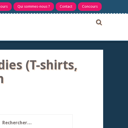
cours
Qui sommes-nous ?
Contact
Concours
es (T-shirts,
n
echercher :