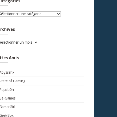
atégories
atégories
rchives
rchives
ites Amis
Abyssahx
State of Gaming
Aquab0n
Be-Games
GamerGirl
GeekBox