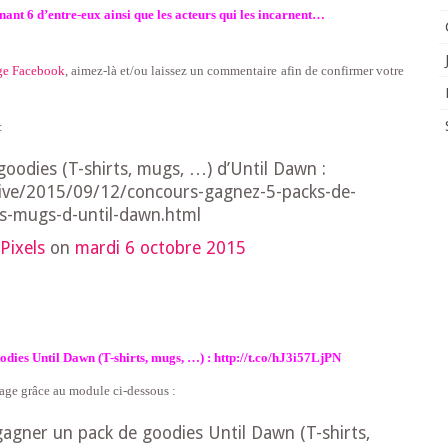
enant 6 d’entre-eux ainsi que les acteurs qui les incarnent…
ge Facebook
, aimez-là
et/ou laissez un commentaire afin de confirmer votre
:
oodies (T-shirts, mugs, …) d’Until Dawn :
hive/2015/09/12/concours-gagnez-5-packs-de-
ts-mugs-d-until-dawn.html
Pixels
on
mardi 6 octobre 2015
ies Until Dawn (T-shirts, mugs, …) : http://t.co/hJ3i57LjPN
age grâce au module ci-dessous :
agner un pack de goodies Until Dawn (T-shirts,