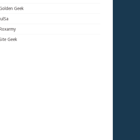
Golden Geek
JulSa
Roxarmy
Site Geek