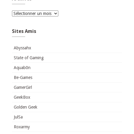
Archives
Sites Amis
Abyssahx
State of Gaming
Aquab0n
Be-Games
GamerGirl
GeekBox
Golden Geek
JulSa
Roxarmy