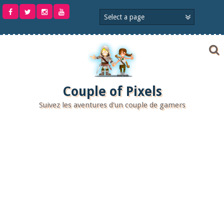
Aller
au
contenu
Couple of Pixels
Suivez les aventures d'un couple de gamers