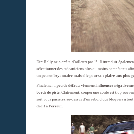
Dirt Rally ne s’arrête d’ailleurs pas là. Il introduit égaleme
sélectionner des mécaniciens plus ou moins compétents afin 
un peu embryonnaire mais elle pourrait plaire aux plus ges
Finalement,
peu de défauts viennent influencer négativeme
bords de piste.
Clairement, couper une corde est trop souvent
soit vous passerez au-dessus d’un rebord qui bloquera à tout
droit à l’erreur.