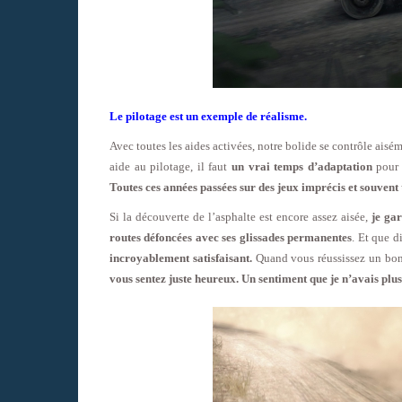
Le pilotage est un exemple de réalisme.
Avec toutes les aides activées, notre bolide se contrôle ais
aide au pilotage, il faut
un vrai temps d’adaptation
pour s
Toutes ces années passées sur des jeux imprécis et souvent 
Si la découverte de l’asphalte est encore assez aisée,
je ga
routes défoncées avec ses glissades permanentes
. Et que d
incroyablement satisfaisant.
Quand vous réussissez un bon 
vous sentez juste heureux. Un sentiment que je n’avais plu