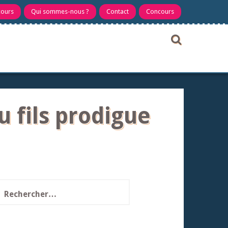
cours
Qui sommes-nous ?
Contact
Concours
du fils prodigue
echercher :