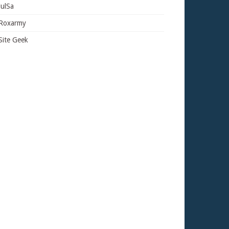
JulSa
Roxarmy
Site Geek