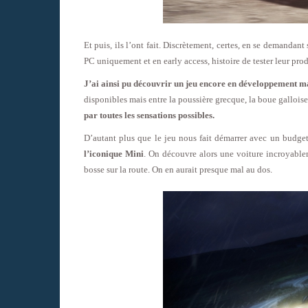
Et puis, ils l’ont fait. Discrètement, certes, en se demandant 
PC uniquement et en early access, histoire de tester leur pro
J’ai ainsi pu découvrir un jeu encore en développement m
disponibles mais entre la poussière grecque, la boue gallois
par toutes les sensations possibles.
D’autant plus que le jeu nous fait démarrer avec un budg
l’iconique Mini
. On découvre alors une voiture incroyablem
bosse sur la route. On en aurait presque mal au dos.