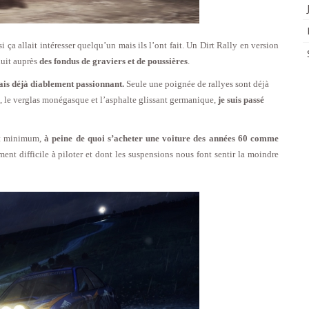
si ça allait intéresser quelqu’un mais ils l’ont fait. Un Dirt Rally en version
duit auprès
des fondus de graviers et de poussières
.
ais déjà diablement passionnant.
Seule une poignée de rallyes sont déjà
e, le verglas monégasque et l’asphalte glissant germanique,
je suis passé
et minimum,
à peine de quoi s’acheter une voiture des années 60 comme
ent difficile à piloter et dont les suspensions nous font sentir la moindre