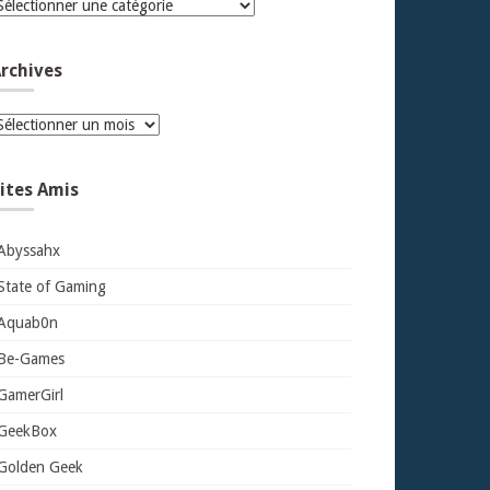
atégories
rchives
rchives
ites Amis
Abyssahx
State of Gaming
Aquab0n
Be-Games
GamerGirl
GeekBox
Golden Geek