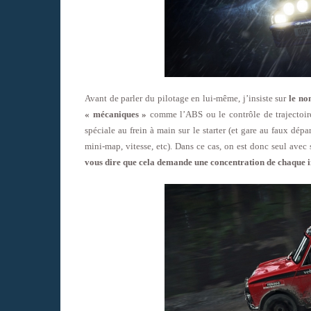
Avant de parler du pilotage en lui-même, j’insiste sur
le no
« mécaniques »
comme l’ABS ou le contrôle de trajectoir
spéciale au frein à main sur le starter (et gare au faux dépa
mini-map, vitesse, etc). Dans ce cas, on est donc seul avec 
vous dire que cela demande une concentration de chaque i