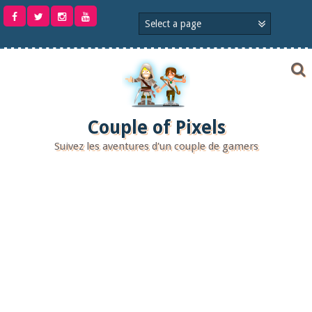
Aller
au
contenu
Couple of Pixels
Suivez les aventures d'un couple de gamers