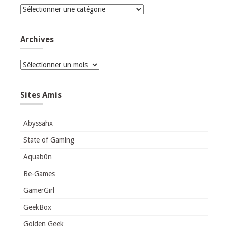
Catégories
Archives
Archives
Sites Amis
Abyssahx
State of Gaming
Aquab0n
Be-Games
GamerGirl
GeekBox
Golden Geek