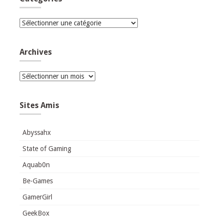
Catégories
Archives
Archives
Sites Amis
Abyssahx
State of Gaming
Aquab0n
Be-Games
GamerGirl
GeekBox