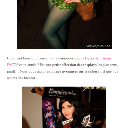
Comment bien commencer notre compte-rendu de
l’excellent salon
FACTS
cette année ? Par
une petite sélection des cosplays les plus sexy
,
pardi… Nous vous raconterons
nos aventures sur le salon
ainsi que nos
achats très bientôt…