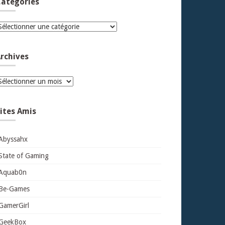
atégories
atégories
rchives
rchives
ites Amis
Abyssahx
State of Gaming
Aquab0n
Be-Games
GamerGirl
GeekBox