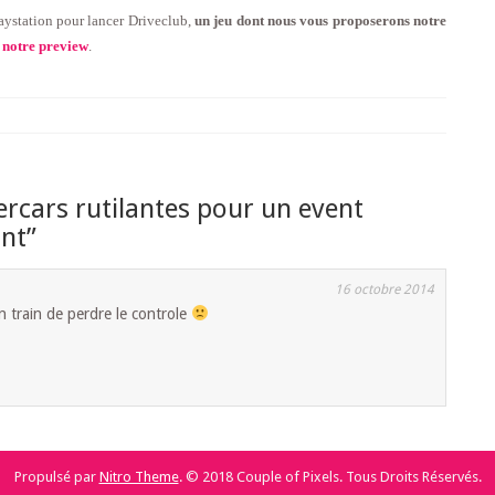
laystation pour lancer Driveclub,
un jeu dont nous vous proposerons notre
 notre preview
.
rcars rutilantes pour un event
ant
”
16 octobre 2014
 en train de perdre le controle
Propulsé par
Nitro Theme
.
© 2018 Couple of Pixels. Tous Droits Réservés.