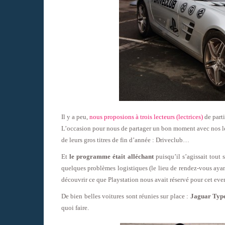
Il y a peu,
nous proposions à trois lecteurs (lectrices)
de parti
L’occasion pour nous de partager un bon moment avec nos le
de leurs gros titres de fin d’année : Driveclub…
Et
le programme était alléchant
puisqu’il s’agissait tout
quelques problèmes logistiques (le lieu de rendez-vous ayan
découvrir ce que Playstation nous avait réservé pour cet eve
De bien belles voitures sont réunies sur place :
Jaguar Type
quoi faire.