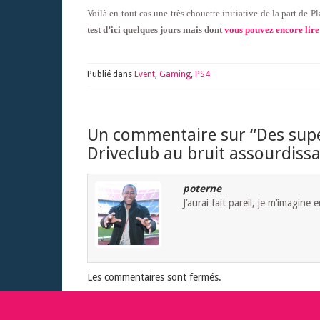
Voilà en tout cas une très chouette initiative de la part de P
test d’ici quelques jours mais dont
vous pouvez encore lire
Publié dans
Event
,
Gaming
,
PS4
Un commentaire sur “
Des supe
Driveclub au bruit assourdiss
poterne
J’aurai fait pareil, je m’imagine
Les commentaires sont fermés.