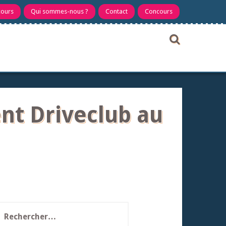
cours
Qui sommes-nous ?
Contact
Concours
ent Driveclub au
echercher :