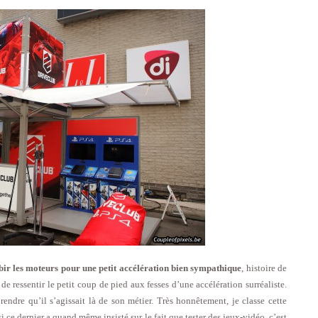
mbir les moteurs pour une petit accélération bien sympathique
, histoire de
de ressentir le petit coup de pied aux fesses d’une accélération surréaliste.
ndre qu’il s’agissait là de son métier. Très honnêtement, je classe cette
e dernier a quand même insisté sur le fait que tester des jeux-vidéo, c’est