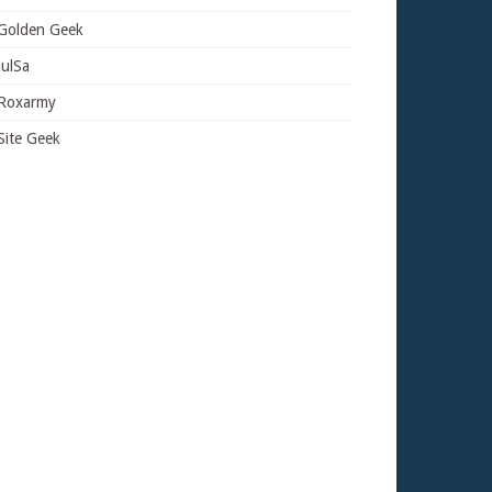
Golden Geek
JulSa
Roxarmy
Site Geek