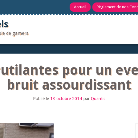
Accueil
Règlement de nos Con
ls
uple de gamers
utilantes pour un ev
bruit assourdissant
Publié le
13 octobre 2014
par
Quantic
R