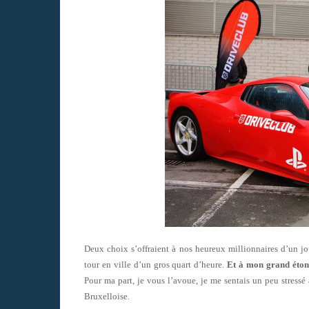
Deux choix s’offraient à nos heureux millionnaires d’un jou
tour en ville d’un gros quart d’heure.
Et à mon grand étonn
Pour ma part, je vous l’avoue, je me sentais un peu stressé
Bruxelloise.