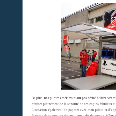
De plus,
nos pilotes émérites n’ont pas hésité à faire vro
profiter pleinement de la sonorité de ces engins fabuleux et 
L’occasion également de papoter avec mon pilote et d’appre
fonction dans mon top des meilleurs jobs du monde. Même si c