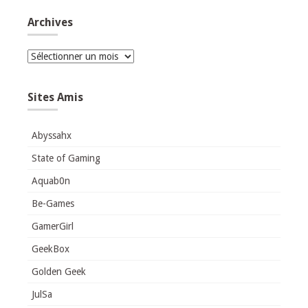
Archives
Archives
Sites Amis
Abyssahx
State of Gaming
Aquab0n
Be-Games
GamerGirl
GeekBox
Golden Geek
JulSa