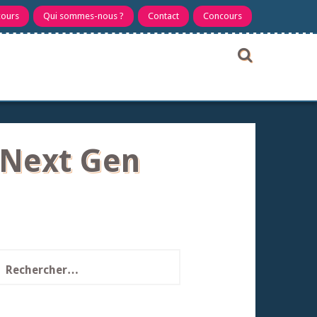
cours
Qui sommes-nous ?
Contact
Concours
e Next Gen
echercher :