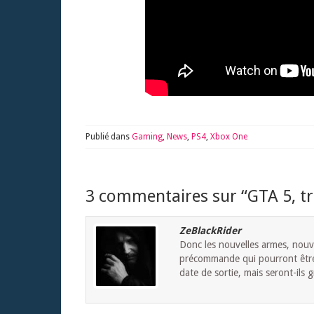
Publié dans
Gaming
,
News
,
PS4
,
Xbox One
3 commentaires sur “
GTA 5, tr
ZeBlackRider
Donc les nouvelles armes, nouv
précommande qui pourront être e
date de sortie, mais seront-ils g