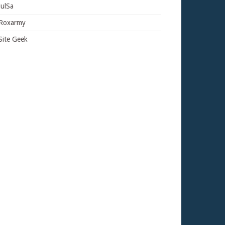
JulSa
Roxarmy
Site Geek