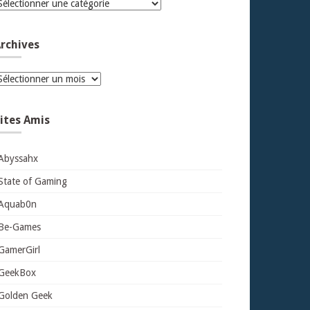
atégories
rchives
rchives
ites Amis
Abyssahx
State of Gaming
Aquab0n
Be-Games
GamerGirl
GeekBox
Golden Geek