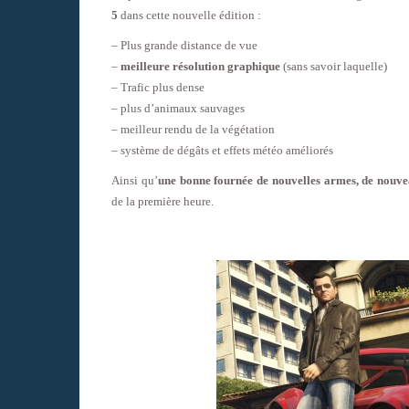
5
dans cette nouvelle édition :
– Plus grande distance de vue
–
meilleure résolution graphique
(sans savoir laquelle)
– Trafic plus dense
– plus d’animaux sauvages
– meilleur rendu de la végétation
– système de dégâts et effets météo améliorés
Ainsi qu’
une bonne fournée de nouvelles armes, de nouvea
de la première heure.