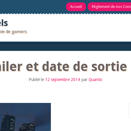
Accueil
Règlement de nos Con
ls
uple de gamers
ailer et date de sorti
Publié le
12 septembre 2014
par
Quantic
R