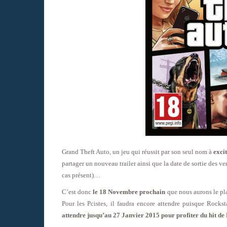
Grand Theft Auto, un jeu qui réussit par son seul nom à
exci
partager un nouveau trailer ainsi que la date de sortie des ve
cas présent)…
C’est donc
le 18 Novembre prochain
que nous aurons le pl
Pour les Pcistes, il faudra encore attendre puisque Rockst
attendre jusqu’au 27 Janvier 2015 pour profiter du hit de