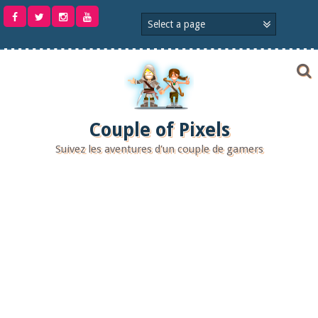
Aller
au
contenu
Couple of Pixels
Suivez les aventures d'un couple de gamers