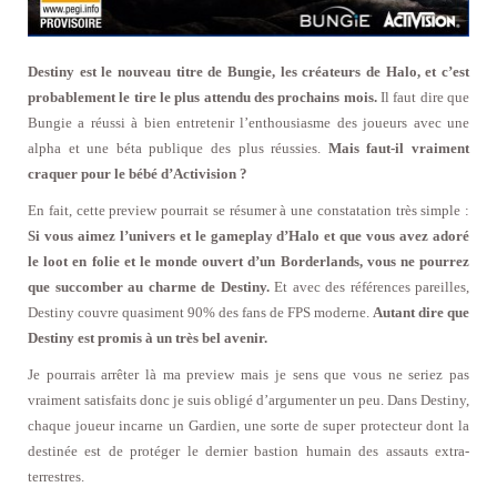
Destiny est le nouveau titre de Bungie, les créateurs de Halo, et c’est
probablement le tire le plus attendu des prochains mois.
Il faut dire que
Bungie a réussi à bien entretenir l’enthousiasme des joueurs avec une
alpha et une béta publique des plus réussies.
Mais faut-il vraiment
craquer pour le bébé d’Activision ?
En fait, cette preview pourrait se résumer à une constatation très simple :
Si vous aimez l’univers et le gameplay d’Halo et que vous avez adoré
le loot en folie et le monde ouvert d’un Borderlands, vous ne pourrez
que succomber au charme de Destiny.
Et avec des références pareilles,
Destiny couvre quasiment 90% des fans de FPS moderne.
Autant dire que
Destiny est promis à un très bel avenir.
Je pourrais arrêter là ma preview mais je sens que vous ne seriez pas
vraiment satisfaits donc je suis obligé d’argumenter un peu. Dans Destiny,
chaque joueur incarne un Gardien, une sorte de super protecteur dont la
destinée est de protéger le dernier bastion humain des assauts extra-
terrestres.