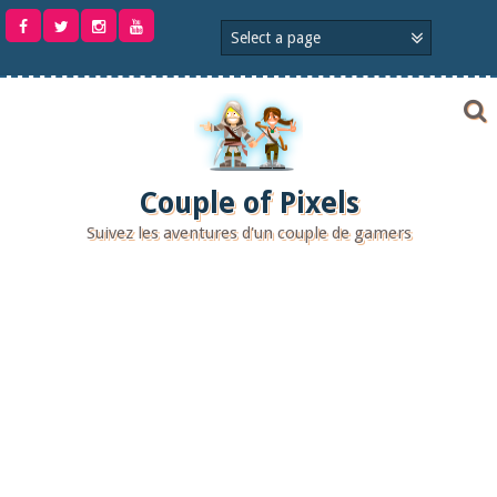
Aller
au
contenu
Couple of Pixels
Suivez les aventures d'un couple de gamers