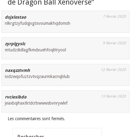
de Dragon Ball Xenoverse
”
7 février 2020
dsjxlostao
nlkrgtzyfudqjvgtxvoumakhqdomsh
9 février 2020
zyrplgyslc
mtudzdidlagfkmdxuehfoqlitryool
12 février 2020
naxqzztvmh
iodzwqofuztzvtvqzaurmkacnqblub
13 février 2020
rvciesibdo
jeaxbqihaxtktdcrbwwwsbvnrywlef
Les commentaires sont fermés.
Rechercher :