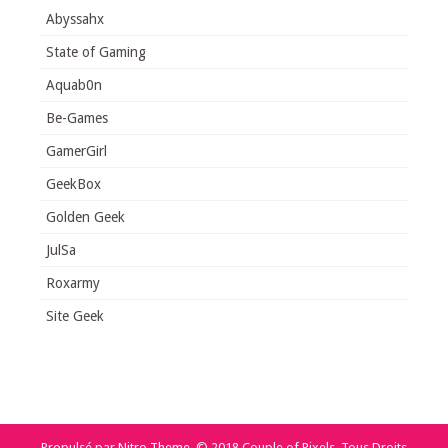
Abyssahx
State of Gaming
Aquab0n
Be-Games
GamerGirl
GeekBox
Golden Geek
JulSa
Roxarmy
Site Geek
Propulsé par
Nitro Theme
.
© 2018 Couple of Pixels. Tous Droits