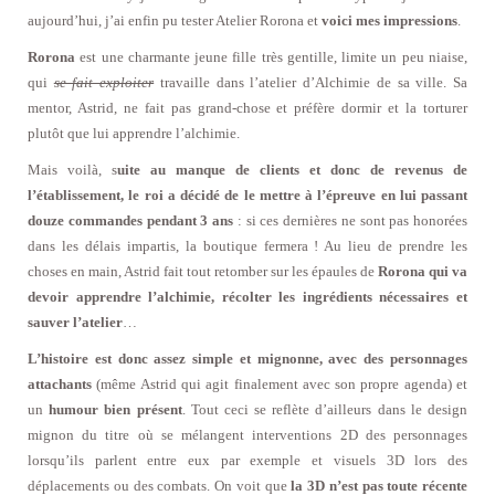
aujourd’hui, j’ai enfin pu tester Atelier Rorona et
voici mes impressions
.
Rorona
est une charmante jeune fille très gentille, limite un peu niaise,
qui
se fait exploiter
travaille dans l’atelier d’Alchimie de sa ville. Sa
mentor, Astrid, ne fait pas grand-chose et préfère dormir et la torturer
plutôt que lui apprendre l’alchimie.
Mais voilà, s
uite au manque de clients et donc de revenus de
l’établissement, le roi a décidé de le mettre à l’épreuve en lui passant
douze commandes pendant 3 ans
: si ces dernières ne sont pas honorées
dans les délais impartis, la boutique fermera ! Au lieu de prendre les
choses en main, Astrid fait tout retomber sur les épaules de
Rorona qui va
devoir apprendre l’alchimie, récolter les ingrédients nécessaires et
sauver l’atelier
…
L’histoire est donc assez simple et mignonne, avec des personnages
attachants
(même Astrid qui agit finalement avec son propre agenda) et
un
humour bien présent
. Tout ceci se reflète d’ailleurs dans le design
mignon du titre où se mélangent interventions 2D des personnages
lorsqu’ils parlent entre eux par exemple et visuels 3D lors des
déplacements ou des combats. On voit que
la 3D n’est pas toute récente