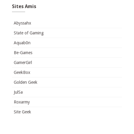
Sites Amis
Abyssahx
State of Gaming
Aquab0n
Be-Games
GamerGirl
GeekBox
Golden Geek
JulSa
Roxarmy
Site Geek