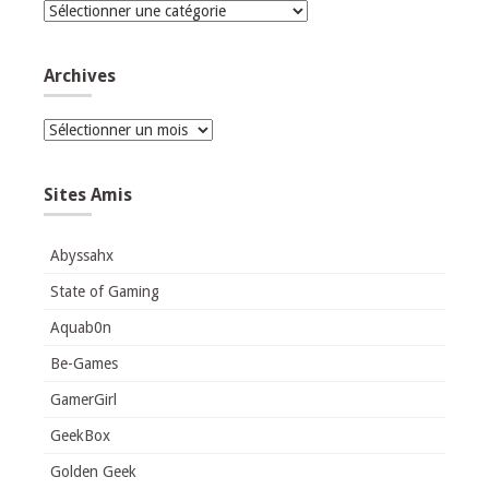
Catégories
Archives
Archives
Sites Amis
Abyssahx
State of Gaming
Aquab0n
Be-Games
GamerGirl
GeekBox
Golden Geek