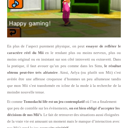
En plus de l’aspect purement physique, on peut
essayer de refléter le
caractère réel du Mii
en le rendant plus ou moins nerveux, plus ou
moins original ou en insistant sur son côté introverti ou extraverti. Dans
la pratique, il faut avouer qu’un peu comme dans les Sims,
le résultat
obtenu peut-être très aléatoire
. Ainsi, Aelya (ou plutôt son Mii) s’est
avérée être une affreuse croqueuse d’hommes un peu allumeuse tandis
que mon Mii s’est transformée en icône de la mode à la recherche de la
moindre nouvelle tenue.
Et comme
Tomodachi life est un jeu contemplatif
où l’on a finalement
que peu de contrôle sur les évènements,
on est bien obligé d’accepter les
décisions de nos Mii’s
. Le fait de retrouver des situations aussi éloignées
de la vraie vie est amusant un moment mais le manque d’interaction avec
nos Mii’s rend le jeu
assez vite répétitif
.