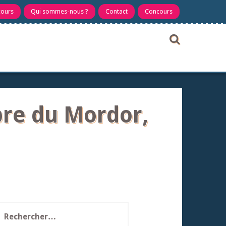
cours
Qui sommes-nous ?
Contact
Concours
bre du Mordor,
echercher :