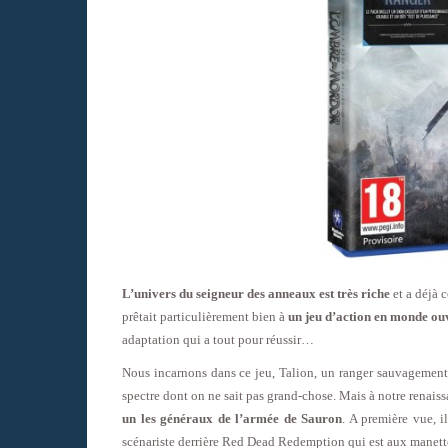
L’univers du seigneur des anneaux est très riche
et a déjà 
prêtait particulièrement bien à
un jeu d’action en monde ou
adaptation qui a tout pour réussir…
Nous incarnons dans ce jeu, Talion, un ranger sauvagement
spectre dont on ne sait pas grand-chose. Mais à notre renais
un les généraux de l’armée de Sauron
. A première vue, il
scénariste derrière Red Dead Redemption qui est aux manett