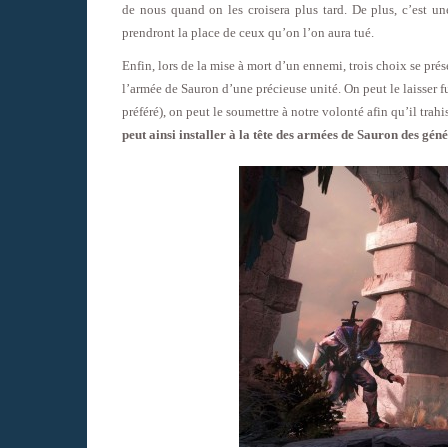
de nous quand on les croisera plus tard. De plus, c’est un
prendront la place de ceux qu’on l’on aura tué.
Enfin, lors de la mise à mort d’un ennemi, trois choix se pré
l’armée de Sauron d’une précieuse unité. On peut le laisser fu
préféré), on peut le soumettre à notre volonté afin qu’il trah
peut ainsi installer à la tête des armées de Sauron des gé