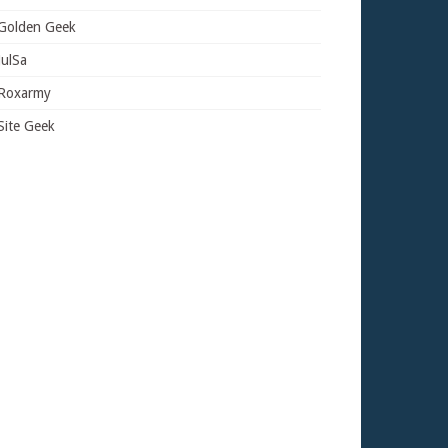
Golden Geek
JulSa
Roxarmy
Site Geek