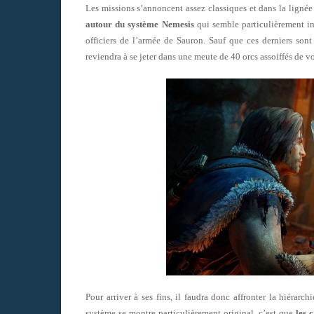
Les missions s’annoncent assez classiques et dans la ligné
autour du système Nemesis
qui semble particulièrement int
officiers de l’armée de Sauron. Sauf que ces derniers sont 
reviendra à se jeter dans une meute de 40 orcs assoiffés de v
Pour arriver à ses fins, il faudra donc affronter la hiérarc
système se montre particulièrement original, c’est que
les 