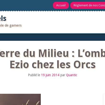
Accueil
Règlement de nos Con
ls
uple de gamers
Terre du Milieu : L’om
Ezio chez les Orcs
Publié le
19 juin 2014
par
Quantic
R