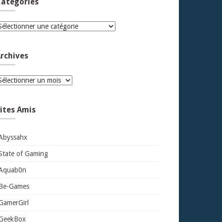
atégories
atégories
rchives
rchives
ites Amis
Abyssahx
State of Gaming
Aquab0n
Be-Games
GamerGirl
GeekBox