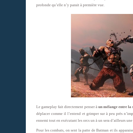
profonde qu’elle n’y parait à première vue.
Le gameplay fait directement penser à
un mélange entre la 
déplacer comme il l’entend et grimper sur à peu près n’imp
ennemi tout en exécutant les orcs un à un sera d’ailleurs un
Pour les combats, on sent la patte de Batman et ils appara