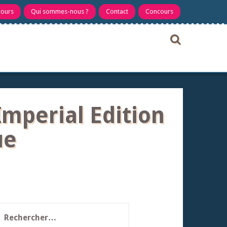
cours
Qui sommes-nous ?
Contact
Concours
Imperial Edition
ue
echercher :