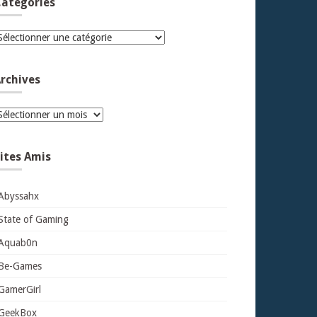
atégories
atégories
rchives
rchives
ites Amis
Abyssahx
State of Gaming
Aquab0n
Be-Games
GamerGirl
GeekBox