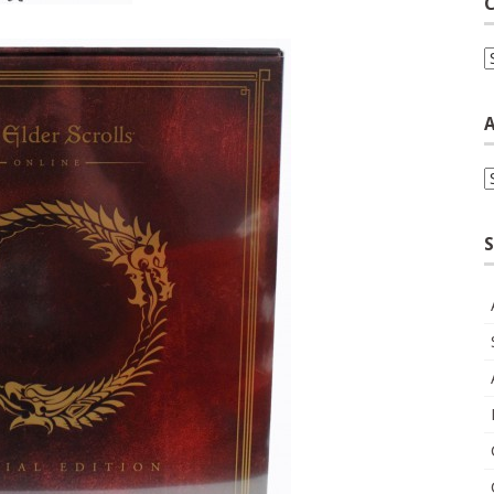
C
C
A
A
S