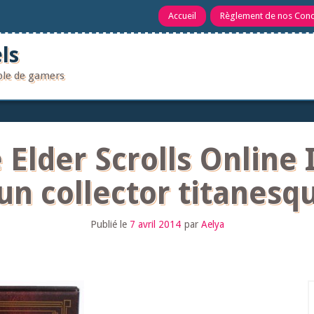
Accueil
Règlement de nos Con
ls
uple de gamers
 Elder Scrolls Online 
 un collector titanesq
Publié le
7 avril 2014
par
Aelya
R