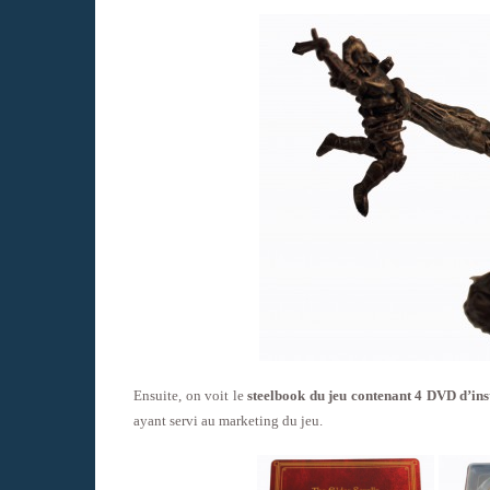
Ensuite, on voit le
steelbook du jeu contenant 4 DVD d’ins
ayant servi au marketing du jeu.