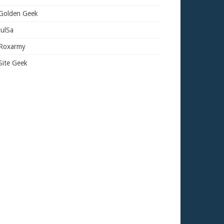
Golden Geek
JulSa
Roxarmy
Site Geek