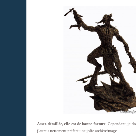
Assez détaillée, elle est de bonne facture
. Cependant, je do
j’aurais nettement préféré une jolie archère/mage.