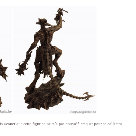
is avouer que cette figurine ne m’a pas poussé à craquer pour ce collector,