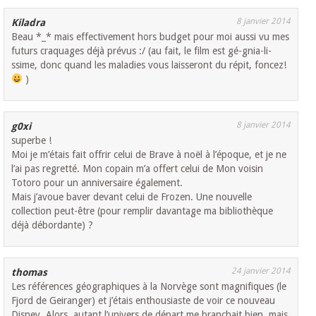
8 janvier 2014
Kiladra
Beau *_* mais effectivement hors budget pour moi aussi vu mes
futurs craquages déjà prévus :/ (au fait, le film est gé-gnia-li-
ssime, donc quand les maladies vous laisseront du répit, foncez!
)
8 janvier 2014
g0xi
superbe !
Moi je m’étais fait offrir celui de Brave à noël à l’époque, et je ne
l’ai pas regretté. Mon copain m’a offert celui de Mon voisin
Totoro pour un anniversaire également.
Mais j’avoue baver devant celui de Frozen. Une nouvelle
collection peut-être (pour remplir davantage ma bibliothèque
déjà débordante) ?
24 janvier 2014
thomas
Les références géographiques à la Norvège sont magnifiques (le
Fjord de Geiranger) et j’étais enthousiaste de voir ce nouveau
Disney. Alors, autant l’univers de départ me branchait bien, mais