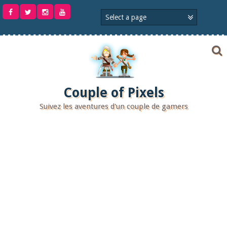
Aller
au
contenu
Couple of Pixels
Suivez les aventures d'un couple de gamers