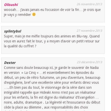
26 novembre 2013
Olisushi
woooah… j’avais jamais eu l’occasion de voir la fin… je crois que
je vays y remédier
27 novembre 2013
splintybxl
Super, mais je me méfie toujours des animes en Blu-ray. Quand
vous en aurez fait le tour, y a moyen d’avoir un petit retour sur
la qualité du coffret ?
23 décembre 2013
Dexter
Comme sans doute beaucoup ici, je garde le souvenir de Nadia
en version » La Cinq « …et essentiellement les épisodes du
début, un peu de rétro futurisme, un peu d’aventure, beaucoup
d’espièglerie, bref une excellente série pour enfants diriez vous
…..Eh bien pas du tout, le visionnage de la série dans son
intégralité rappelle que Hideaki Anno n’est pas un réalisateur
pour les enfants, la fin est digne du réalisateur d’Evangelion …
noire, adulte, dramatique . La légèreté et l’insouciance du début
cède la place au dilemme , aux responsabilités des choix