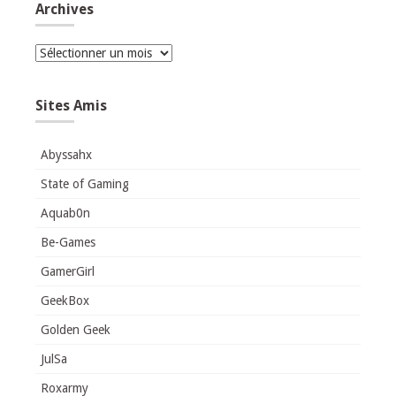
Archives
Archives
Sites Amis
Abyssahx
State of Gaming
Aquab0n
Be-Games
GamerGirl
GeekBox
Golden Geek
JulSa
Roxarmy