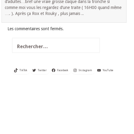
d’adultes…bref une vraie grosse claque dans la tronche si
comme moi vous les regardez d’une traite ( 16H00 quand même
…. ). Après ça Rox et Rouky , plus jamais ..
Les commentaires sont fermés.
Rechercher :
TikTok
Twitter
Facebook
Instagram
YouTube