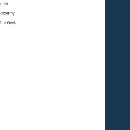
JulSa
Roxarmy
Site Geek