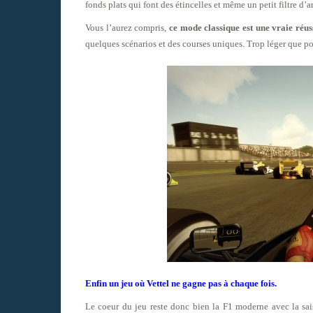
fonds plats qui font des étincelles et même un petit filtre d
Vous l’aurez compris,
ce mode classique est une vraie réus
quelques scénarios et des courses uniques. Trop léger que po
Enfin un jeu où Vettel ne gagne pas à chaque fois.
Le coeur du jeu reste donc bien la F1 moderne avec la sa