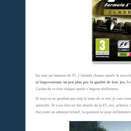
En tant qu’amateur de F1, j’attends chaque année la nouvel
m’impressionne un peu plus par la qualité de leur jeu.
Pou
l’achat de ce titre chaque année s’impose réellement…
Et tout en ne spoilant pas trop la suite de ce test, je vais v
annuelle. Si vous êtes un fan absolu de la F1, oui, achetez 
êtes juste un amateur éclairé, la question se pose réellement 