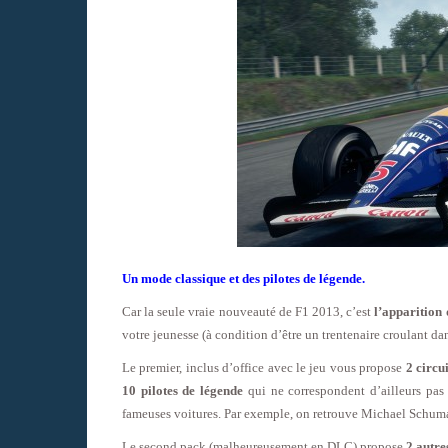
Un mode classique et des pilotes de légende.
Car la seule vraie nouveauté de F1 2013, c’est
l’apparition
votre jeunesse (à condition d’être un trentenaire croulant d
Le premier, inclus d’office avec le jeu vous propose
2 circu
10 pilotes de légende
qui ne correspondent d’ailleurs pas
fameuses voitures. Par exemple, on retrouve Michael Schum
Le second pack (malheureusement en DLC) propose
2 autre