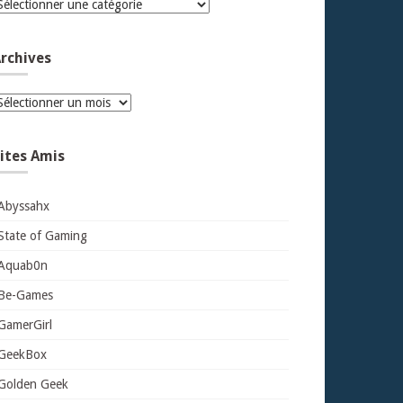
atégories
rchives
rchives
ites Amis
Abyssahx
State of Gaming
Aquab0n
Be-Games
GamerGirl
GeekBox
Golden Geek