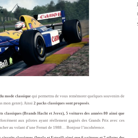
 du mode classique
qui permettra de vous remémorer quelques souvenirs de
ans mon genre). Ainsi
2 packs classiques sont proposés
.
its classiques (Brands Hacht et Jerez), 5 voitures des années 80 ainsi que
 forcément aux pilotes ayant réellement gagnés des Grands Prix avec ces
acher au volant d’une Ferrari de 1988… Bonjour l’incohérence.
s circuits classiques (Imola et Estoril) ainsi que 6 voitures et 7 pilotes des