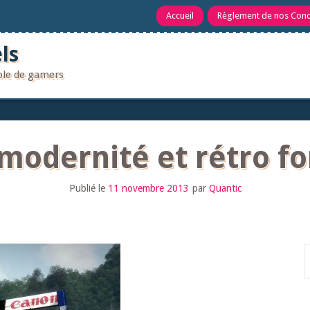
Accueil
Règlement de nos Con
ls
uple de gamers
, modernité et rétro 
Publié le
11 novembre 2013
par
Quantic
R