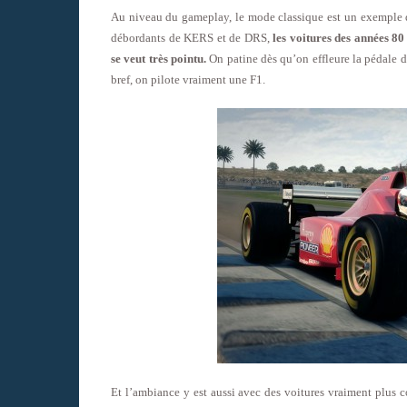
Au niveau du gameplay, le mode classique est un exemple d
débordants de KERS et de DRS,
les voitures des années 80
se veut très pointu.
On patine dès qu’on effleure la pédale d’
bref, on pilote vraiment une F1.
Et l’ambiance y est aussi avec des voitures vraiment plus 