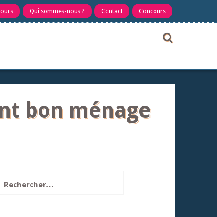
cours
Qui sommes-nous ?
Contact
Concours
font bon ménage
echercher :