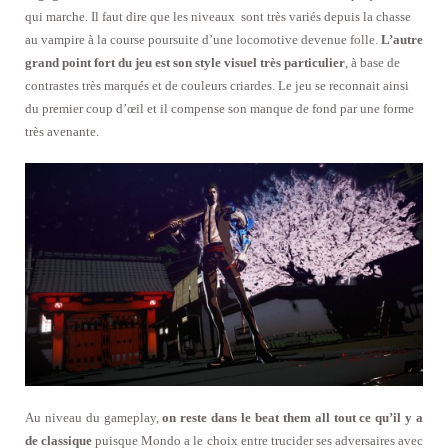
qui marche. Il faut dire que les niveaux sont très variés depuis la chasse
au vampire à la course poursuite d’une locomotive devenue folle.
L’autre
grand point fort du jeu est son style visuel très particulier
, à base de
contrastes très marqués et de couleurs criardes. Le jeu se reconnait ainsi
du premier coup d’œil et il compense son manque de fond par une forme
très avenante.
Au niveau du gameplay,
on reste dans le beat them all tout ce qu’il y a
de classique
puisque Mondo a le choix entre trucider ses adversaires avec