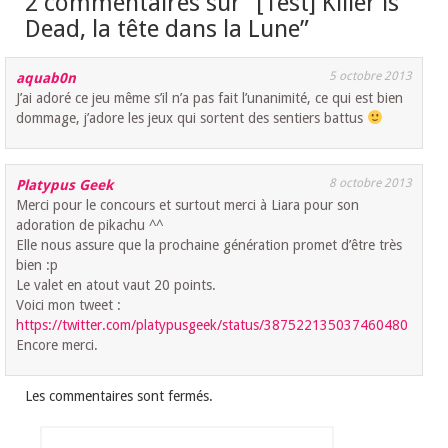
2 commentaires sur “
[Test] Killer is
Dead, la tête dans la Lune
”
5 octobre 2013
aquab0n
J’ai adoré ce jeu même s’il n’a pas fait l’unanimité, ce qui est bien
dommage, j’adore les jeux qui sortent des sentiers battus
8 octobre 2013
Platypus Geek
Merci pour le concours et surtout merci à Liara pour son
adoration de pikachu ^^
Elle nous assure que la prochaine génération promet d’être très
bien :p
Le valet en atout vaut 20 points.
Voici mon tweet :
https://twitter.com/platypusgeek/status/387522135037460480
Encore merci.
Les commentaires sont fermés.
Rechercher :