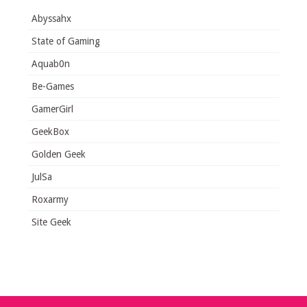
Abyssahx
State of Gaming
Aquab0n
Be-Games
GamerGirl
GeekBox
Golden Geek
JulSa
Roxarmy
Site Geek