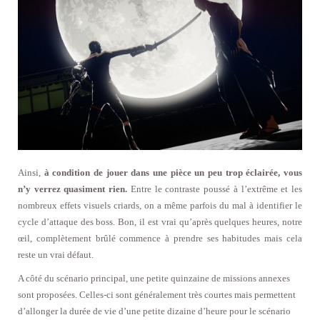
Ainsi,
à condition de jouer dans une pièce un peu trop éclairée, vous
n’y verrez quasiment rien.
Entre le contraste poussé à l’extrême et les
nombreux effets visuels criards, on a même parfois du mal à identifier le
cycle d’attaque des boss. Bon, il est vrai qu’après quelques heures, notre
œil, complètement brûlé commence à prendre ses habitudes mais cela
reste un vrai défaut.
A côté du scénario principal, une petite quinzaine de missions annexes
sont proposées. Celles-ci sont généralement très courtes mais permettent
d’allonger la durée de vie d’une petite dizaine d’heure pour le scénario