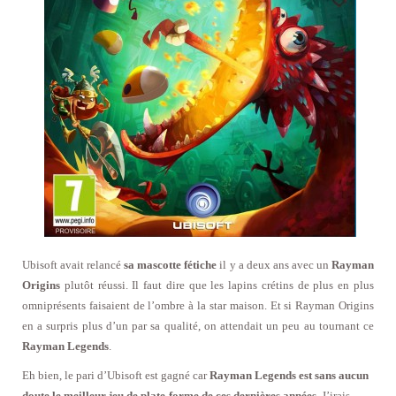
Ubisoft avait relancé
sa mascotte fétiche
il y a deux ans avec un
Rayman
Origins
plutôt réussi. Il faut dire que les lapins crétins de plus en plus
omniprésents faisaient de l’ombre à la star maison. Et si Rayman Origins
en a surpris plus d’un par sa qualité, on attendait un peu au tournant ce
Rayman Legends
.
Eh bien, le pari d’Ubisoft est gagné car
Rayman Legends est sans aucun
doute le meilleur jeu de plate-forme de ces dernières années.
J’irais