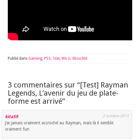
Publié dans
Gaming
,
PS3
,
Test
,
Wii U
,
Xbox360
3 commentaires sur “
[Test] Rayman
Legends, L’avenir du jeu de plate-
forme est arrivé
”
2 octobre 2013
kita59
j’ai jamais vraiment accroché au Rayman, mais là il semble
vraiment fun