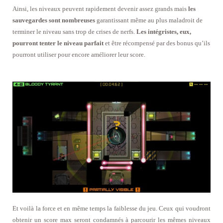
Ainsi, les niveaux peuvent rapidement devenir assez grands mais
les
sauvegardes sont nombreuses
garantissant même au plus maladroit de
terminer le niveau sans trop de crises de nerfs.
Les intégristes, eux,
pourront tenter le niveau parfait
et être récompensé par des bonus qu’ils
pourront utiliser pour encore améliorer leur score.
Et voilà la force et en même temps la faiblesse du jeu. Ceux qui voudront
obtenir un score max seront condamnés à parcourir les mêmes niveaux