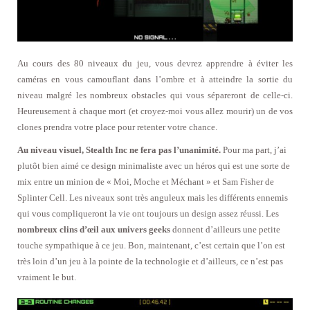
Au cours des 80 niveaux du jeu, vous devrez apprendre à éviter les
caméras en vous camouflant dans l’ombre et à atteindre la sortie du
niveau malgré les nombreux obstacles qui vous sépareront de celle-ci.
Heureusement à chaque mort (et croyez-moi vous allez mourir) un de vos
clones prendra votre place pour retenter votre chance.
Au niveau visuel, Stealth Inc ne fera pas l’unanimité.
Pour ma part, j’ai
plutôt bien aimé ce design minimaliste avec un héros qui est une sorte de
mix entre un minion de « Moi, Moche et Méchant » et Sam Fisher de
Splinter Cell. Les niveaux sont très anguleux mais les différents ennemis
qui vous compliqueront la vie ont toujours un design assez réussi. Les
nombreux clins d’œil aux univers geeks
donnent d’ailleurs une petite
touche sympathique à ce jeu. Bon, maintenant, c’est certain que l’on est
très loin d’un jeu à la pointe de la technologie et d’ailleurs, ce n’est pas
vraiment le but.