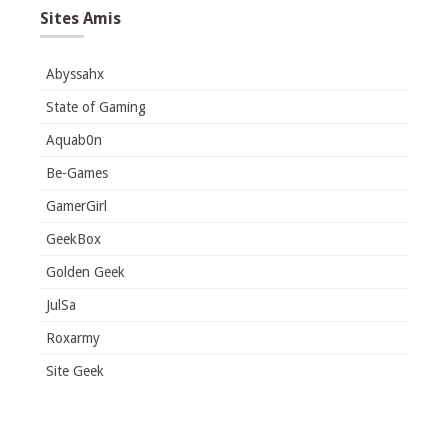
Sites Amis
Abyssahx
State of Gaming
Aquab0n
Be-Games
GamerGirl
GeekBox
Golden Geek
JulSa
Roxarmy
Site Geek