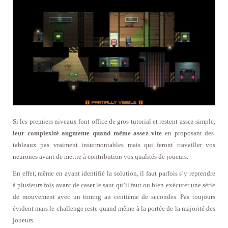
Si les premiers niveaux font office de gros tutorial et restent assez simple,
leur complexité augmente quand même assez vite
en proposant des
tableaux pas vraiment insurmontables mais qui feront travailler vos
neurones avant de mettre à contribution vos qualités de joueurs.
En effet, même en ayant identifié la solution, il faut parfois s’y reprendre
à plusieurs fois avant de caser le saut qu’il faut ou bien exécuter une série
de mouvement avec un timing au centième de secondes. Pas toujours
évident mais le challenge reste quand même à la portée de la majorité des
joueurs.