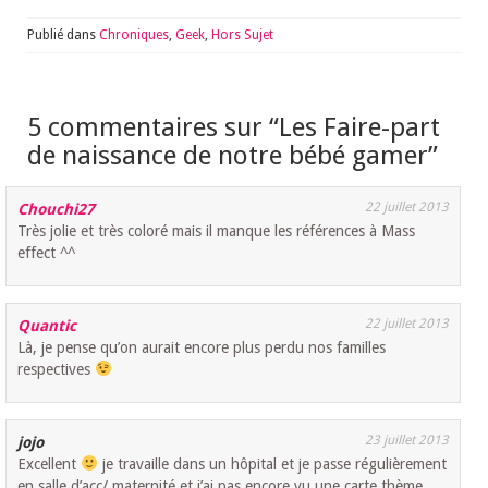
Publié dans
Chroniques
,
Geek
,
Hors Sujet
5 commentaires sur “
Les Faire-part
de naissance de notre bébé gamer
”
22 juillet 2013
Chouchi27
Très jolie et très coloré mais il manque les références à Mass
effect ^^
22 juillet 2013
Quantic
Là, je pense qu’on aurait encore plus perdu nos familles
respectives
23 juillet 2013
jojo
Excellent
je travaille dans un hôpital et je passe régulièrement
en salle d’acc/ maternité et j’ai pas encore vu une carte thème