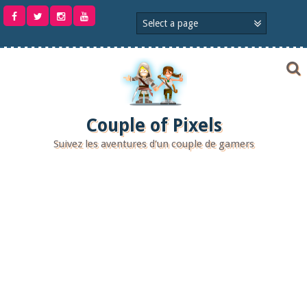
Aller
au
contenu
Couple of Pixels
Suivez les aventures d'un couple de gamers