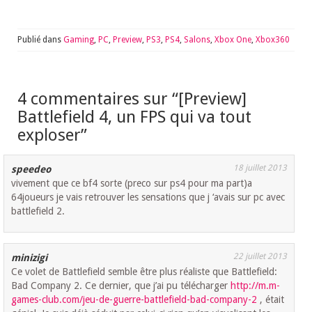
Publié dans
Gaming
,
PC
,
Preview
,
PS3
,
PS4
,
Salons
,
Xbox One
,
Xbox360
4 commentaires sur “
[Preview]
Battlefield 4, un FPS qui va tout
exploser
”
18 juillet 2013
speedeo
vivement que ce bf4 sorte (preco sur ps4 pour ma part)a
64joueurs je vais retrouver les sensations que j ‘avais sur pc avec
battlefield 2.
22 juillet 2013
minizigi
Ce volet de Battlefield semble être plus réaliste que Battlefield:
Bad Company 2. Ce dernier, que j’ai pu télécharger
http://m.m-
games-club.com/jeu-de-guerre-battlefield-bad-company-2
, était