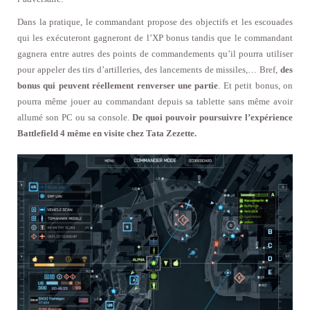
Dans la pratique, le commandant propose des objectifs et les escouades
qui les exécuteront gagneront de l’XP bonus tandis que le commandant
gagnera entre autres des points de commandements qu’il pourra utiliser
pour appeler des tirs d’artilleries, des lancements de missiles,… Bref,
des
bonus qui peuvent réellement renverser une partie
. Et petit bonus, on
pourra même jouer au commandant depuis sa tablette sans même avoir
allumé son PC ou sa console.
De quoi pouvoir poursuivre l’expérience
Battlefield 4 même en visite chez Tata Zezette.