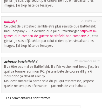
génial. Je suis déjà séduit par celui-ci rien qu’en visualisant les
images. J’ai trop hâte de l’essayer.
22 juillet 2013
minizigi
Ce volet de Battlefield semble être plus réaliste que Battlefield:
Bad Company 2. Ce dernier, que j’ai pu télécharger
http://m.m-
games-club.com/jeu-de-guerre-battlefield-bad-company-2
, était
génial. Je suis déjà séduit par celui-ci rien qu’en visualisant les
images. J’ai trop hâte de l’essayer.
20 septembre 2013
acheter battlefield 4
Il va être pas mal ce Battlefield. Il a l’air vachement beau, j’espère
qu’il va tourner sur mon PC, j’ai une bête de course d’il y a 6
mois donc ça devrait aller :p
Moi c’est surtout la partie solo du jeu qui m’intéresse, j’espère
qu’elle ne sera pas décevante… J’attends de voir haha !!
Les commentaires sont fermés.
Rechercher :