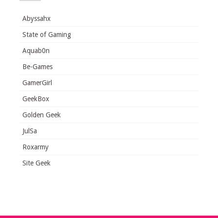
Abyssahx
State of Gaming
Aquab0n
Be-Games
GamerGirl
GeekBox
Golden Geek
JulSa
Roxarmy
Site Geek