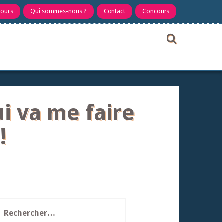
cours
Qui sommes-nous ?
Contact
Concours
ui va me faire
!
echercher :