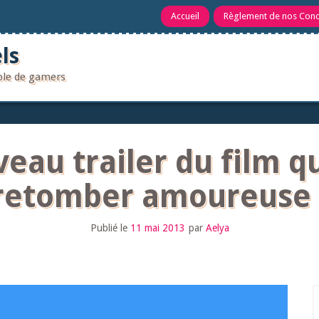
Accueil
Règlement de nos Con
ls
uple de gamers
eau trailer du film q
retomber amoureuse 
Publié le
11 mai 2013
par
Aelya
R