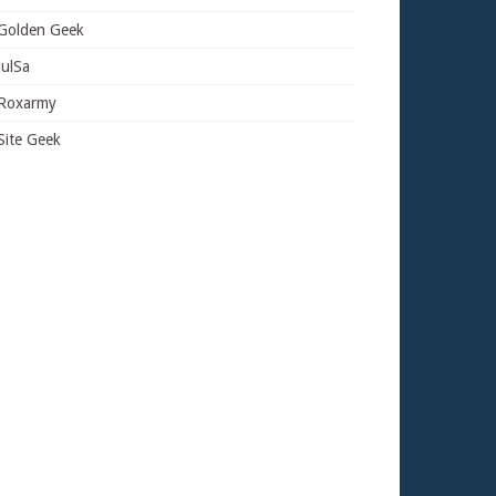
Golden Geek
JulSa
Roxarmy
Site Geek