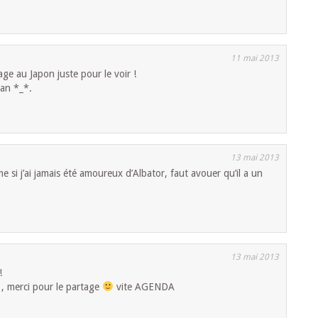
11 mai 2013
age au Japon juste pour le voir !
aan *_*.
13 mai 2013
e si j’ai jamais été amoureux d’Albator, faut avouer qu’il a un
13 mai 2013
!
 , merci pour le partage
vite AGENDA