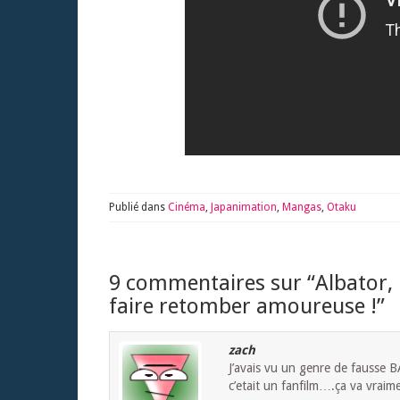
Publié dans
Cinéma
,
Japanimation
,
Mangas
,
Otaku
9 commentaires sur “
Albator,
faire retomber amoureuse !
”
zach
J’avais vu un genre de fausse B
c’etait un fanfilm….ça va vraime