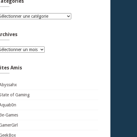
atégories
atégories
rchives
rchives
ites Amis
Abyssahx
State of Gaming
Aquab0n
Be-Games
GamerGirl
GeekBox