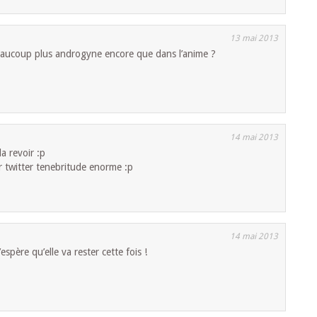
13 mai 2013
eaucoup plus androgyne encore que dans l’anime ?
14 mai 2013
la revoir :p
 twitter tenebritude enorme :p
14 mai 2013
’espère qu’elle va rester cette fois !