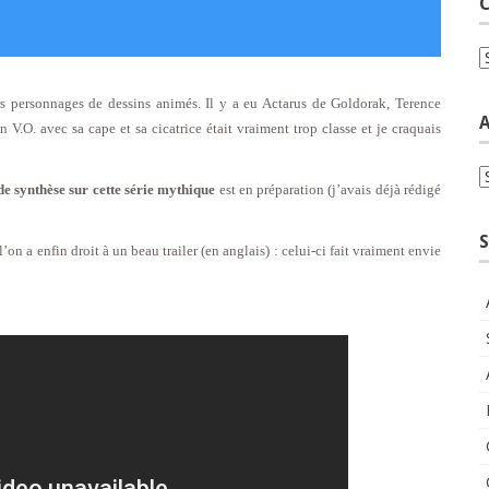
C
C
rs personnages de dessins animés. Il y a eu Actarus de Goldorak, Terence
A
n V.O. avec sa cape et sa cicatrice était vraiment trop classe et je craquais
A
de synthèse sur cette série mythique
est en préparation (j’avais déjà rédigé
S
l’on a enfin droit à un beau trailer (en anglais) : celui-ci fait vraiment envie