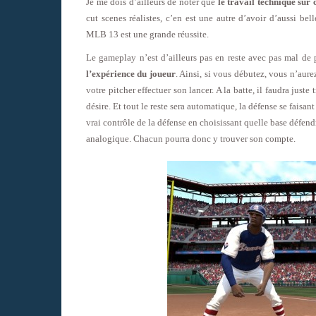
Je me dois d’ailleurs de noter que
le travail technique sur 
cut scenes réalistes, c’en est une autre d’avoir d’aussi b
MLB 13 est une grande réussite.
Le gameplay n’est d’ailleurs pas en reste avec pas mal de 
l’expérience du joueur
. Ainsi, si vous débutez, vous n’aur
votre pitcher effectuer son lancer. A la batte, il faudra just
désire. Et tout le reste sera automatique, la défense se faisan
vrai contrôle de la défense en choisissant quelle base défendr
analogique. Chacun pourra donc y trouver son compte.