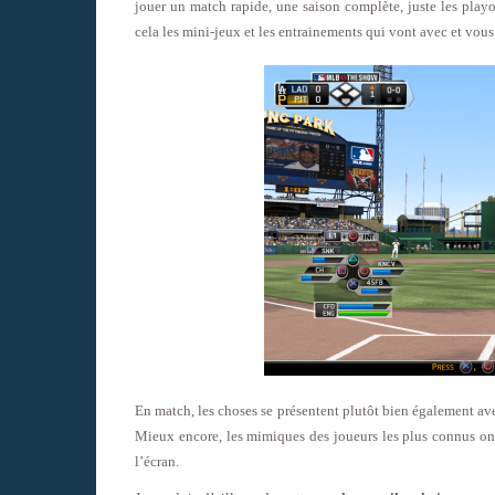
jouer un match rapide, une saison complète, juste les play
cela les mini-jeux et les entrainements qui vont avec et vou
En match, les choses se présentent plutôt bien également a
Mieux encore, les mimiques des joueurs les plus connus ont 
l’écran.