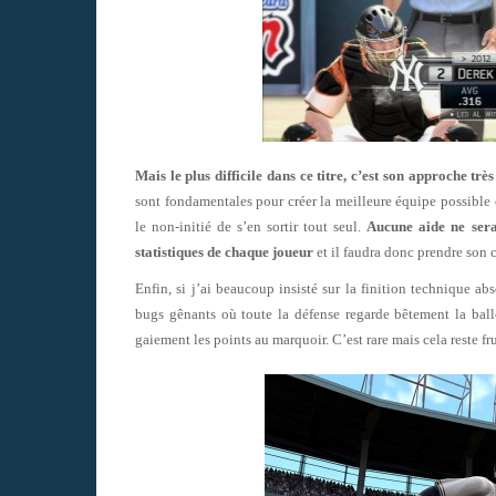
Mais le plus difficile dans ce titre, c’est son approche tr
sont fondamentales pour créer la meilleure équipe possible en
le non-initié de s’en sortir tout seul.
Aucune aide ne sera
statistiques de chaque joueur
et il faudra donc prendre son 
Enfin, si j’ai beaucoup insisté sur la finition technique a
bugs gênants où toute la défense regarde bêtement la balle
gaiement les points au marquoir. C’est rare mais cela reste fru