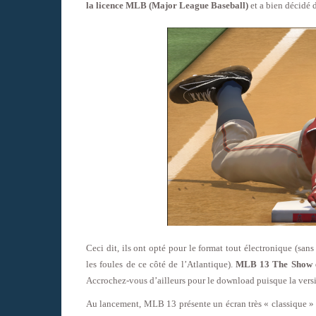
la licence MLB (Major League Baseball)
et a bien décidé 
Ceci dit, ils ont opté pour le format tout électronique (sans 
les foules de ce côté de l’Atlantique).
MLB 13 The Show es
Accrochez-vous d’ailleurs pour le download puisque la ver
Au lancement, MLB 13 présente un écran très « classique » 