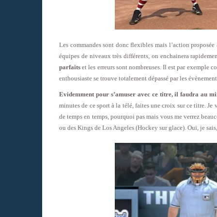
Les commandes sont donc flexibles mais l’action proposée à 
équipes de niveaux très différents, on enchainera rapidemen
parfaits
et les erreurs sont nombreuses. Il est par exemple 
enthousiaste se trouve totalement dépassé par les évènement
Evidemment pour s’amuser avec ce titre, il faudra au mi
minutes de ce sport à la télé, faites une croix sur ce titre. J
de temps en temps, pourquoi pas mais vous me verrez beauc
ou des Kings de Los Angeles (Hockey sur glace). Oui, je sais