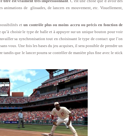
ce titre est vraiment très impressionnant
. C’est une chose que d’avoir des
elles animations de glissades, de lancers en mouvement, etc. Visuellement,
possibilités et
un contrôle plus ou moins accru ou précis en fonction de
ez qu’à choisir le type de balle et à appuyer sur un unique bouton pour voir
e travailler sa synchronisation tout en choisissant le type de contact que l’on
t sans vous. Une fois les bases du jeu acquises, il sera possible de prendre un
e tandis que le lancer pourra se contrôler de manière plus fine avec le stick