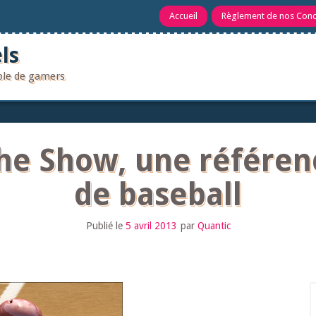
Accueil
Règlement de nos Con
ls
uple de gamers
he Show, une référen
de baseball
Publié le
5 avril 2013
par
Quantic
R