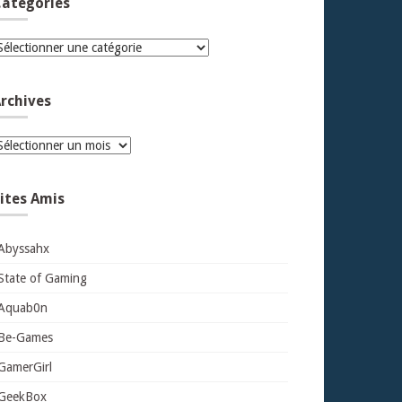
atégories
atégories
rchives
rchives
ites Amis
Abyssahx
State of Gaming
Aquab0n
Be-Games
GamerGirl
GeekBox