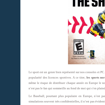
Le sport est un genre bien représenté sur nos consoles et PC.
popularité des licences sportives. A ce titre,
les sports no
même le risque de distribuer chaque année en Europe le no
n’est pas le fan qui sommeille au fond de moi qui s’en plaind
Le Baseball, pourtant plus populaire en Europe, n’est pa
simulations souvent très confidentielles, il n’est pas évide