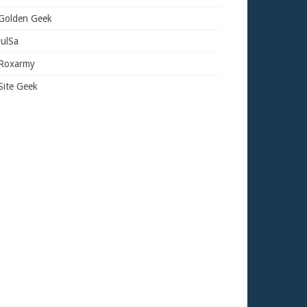
Golden Geek
JulSa
Roxarmy
Site Geek