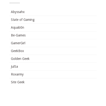
Abyssahx
State of Gaming
Aquab0n
Be-Games
GamerGirl
GeekBox
Golden Geek
JulSa
Roxarmy
Site Geek