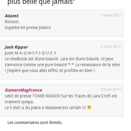
plus belle que jamais
”
2 mars 2013
AdamS
Bonsoir,
Superbe kit presse j’adore
2 mars 2013
Josh Ripper
Juste M-A-G-N-I-F-I-Q-U-E !!
Le steelbook est d’une beauté, Lara est d’une beauté, ce jeux
s’annonce comme une pure beauté *-* La renaissance de la série
! J’espère que vous allez kiffez et profités-en bien !
9 mars 2013
GamersMagFrance
Lekit de presse TOMB RAIDER Sur les Traces de Lara Croft est
vraiment sympa.
Le t-shirt a du plaire à Madamec’est certain !!!
Les commentaires sont fermés.