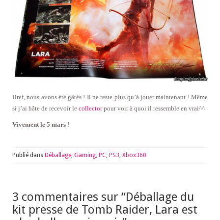
Bref, nous avons été gâtés ! Il ne reste plus qu’à jouer maintenant ! Même
si j’ai hâte de recevoir le
collector
pour voir à quoi il ressemble en vrai^^
Vivement le 5 mars
!
Publié dans
Déballage
,
Gaming
,
PC
,
PS3
,
Xbox360
3 commentaires sur “
Déballage du
kit presse de Tomb Raider, Lara est