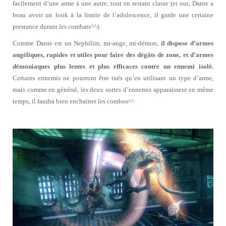
facilement d’une arme à une autre, tout en restant classe (et oui, Dante a
beau avoir un look à la limite de l’adolescence, il garde une certaine
prestance durant les combats^^).
Comme Dante est un Nephilim, mi-ange, mi-démon,
il dispose d’armes
angéliques, rapides et utiles pour faire des dégâts de zone, et d’armes
démoniaques plus lentes et plus efficaces contre un ennemi isolé.
Certains ennemis ne pourront être tués qu’en utilisant un type d’arme,
mais comme en général, les deux sortes d’ennemis apparaissent en même
temps, il faudra bien enchainer les combos^^