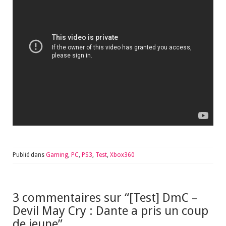
Publié dans
Gaming
,
PC
,
PS3
,
Test
,
Xbox360
3 commentaires sur “
[Test] DmC –
Devil May Cry : Dante a pris un coup
de jeune
”