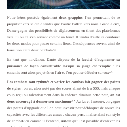
Notre héros possède également
deux grappins
, l’un permettant de se
propulser vers sa cible tandis que l’autre l’attire vers nous. Grâce à eux,
Dante gagne des possibilités de déplacements
en tirant des plateformes
vers lui ou en s’en servant comme un fouet. Il faudra d’ailleurs combiner
les deux modes pour passer certains lieux. Ces séquences servent ainsi de
transition entre deux combats^^
En tant que mi-démon, Dante dispose de
la faculté d’augmenter sa
puissance de façon considérable lorsque sa jauge est remplie
: les
ennemis sont alors projettés en l’air et l’on peut se défouler sur eux^^
Les combats sont rythmés et varier les combos fait gagner des points
de styles
: on est alors noté par des scores allant de E à SSS, mais chaque
coup reçu ou ralentissement dans la cadence diminue cette note,
on est
donc encouragé à donner son maximum^^
Au fur et à mesure, on gagne
des points d’upgrade que l’on peut investir pour débloquer de nouvelles
capacités avec les différentes armes : chacun personnalise ainsi son style
de combat/jeu comme il l’entend, surtout qu’il est possible d’enlever les