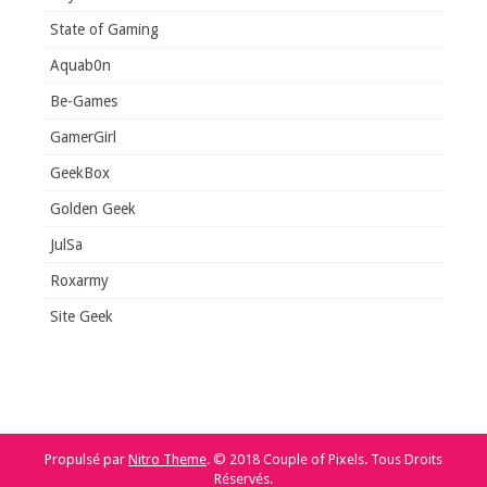
State of Gaming
Aquab0n
Be-Games
GamerGirl
GeekBox
Golden Geek
JulSa
Roxarmy
Site Geek
Propulsé par
Nitro Theme
.
© 2018 Couple of Pixels. Tous Droits
Réservés.