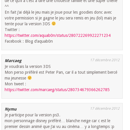
de ce qu’il a c’est à dire une chouette famille et une super chérie
^^
En fait j’ai déjà le jeu mais je joue pour les goodies donc avec
votre permission si je gagne le jeu sera remis en jeu (lol) mais je
tente pour la version 3DS
Twitter :
https://twitter.com/aquab0n/status/280722269922271234
Facebook : Blog d’aquab0n
17 décembre 2012
Marcaeg
Je voudrais la version 3DS
Mon perso préféré est Peter Pan, car il a tout simplement bercé
ma jeunesse
Mon tweet :
https://twitter.com/marcaeg/status/280734679366262785
17 décembre 2012
Nymu
Je participe pour la version ps3.
mon personnage disney préféré… blanche neige car c est le
premier dessin animé que j’ai vu au cinéma… y a longtemps :p