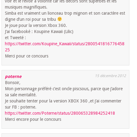
voir et le revoir à volonté car les décors sont superbes et les
musiques magnifiques.
Simba est vraiment un lionceau trop mignon et son caractère est
digne d’un roi pour sa tribu
Je joue pour la version Xbox 360.
J’ai facebooké : Koupine Kawaii (Lilic)
et Tweeté :
https://twitter.com/Koupine_Kawaii/status/2800541816776458
25
Merci pour ce concours
15 décembre 2012
poterne
Bonsoir,
Mon personnage préféré c’est oncle piscsous, parce que j’adore
sa sale mentalité.
Je souhaite tenter pour la version XBOX 360 ,et j’ai commenter
sur FB : poterne.
https://twitter.com/Poterne/status/280065328984252418
Merci encore pour le concours