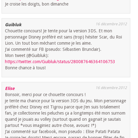
Je croise les doigts, bon dimanche
16 décembre 2012
Guibluk
Chouette concours! Je tente pour la version 3DS. Et mon
personnage Disney préféré est sans (trop) hésiter Scar, du Roi
Lion. Un tout bon méchant comme je les aime.
J’ai commenté sur FB (pseudo: Sébastien Brunclair).
Mon tweet (@Guibluk):
https://twitter.com/Guibluk/status/280087646364106753
Bonne chance à tous!
16 décembre 2012
Elise
Bonsoir, merci pour ce chouette concours !
je tente ma chance pour la version 3DS du jeu. Mon personnage
préféré chez Disney est Tigrou parce que j’en suis totalement
fan, je collectionne les peluches ça a longtemps été mon surnom
quand je jouais au volley (surtout quand on gagnait je sautais
partout *vous imaginiez autre chose, avouez !*)
J’ai commenté sur facebook, mon pseudo : Elise Patati Patata
Je croise les doigts! Merci encore, passez de bonnes fêtes de fin