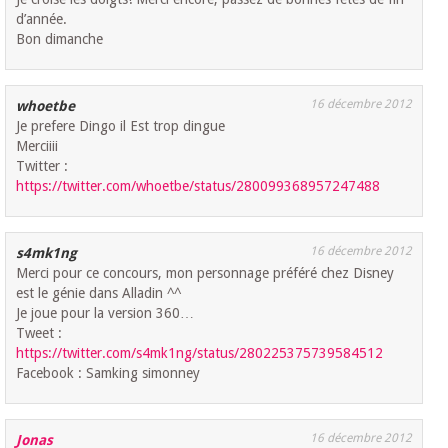
d’année.
Bon dimanche
16 décembre 2012
whoetbe
Je prefere Dingo il Est trop dingue
Merciiii
Twitter :
https://twitter.com/whoetbe/status/280099368957247488
16 décembre 2012
s4mk1ng
Merci pour ce concours, mon personnage préféré chez Disney
est le génie dans Alladin ^^
Je joue pour la version 360…
Tweet :
https://twitter.com/s4mk1ng/status/280225375739584512
Facebook : Samking simonney
16 décembre 2012
Jonas