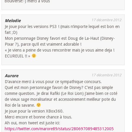
boulversé:-) merci a vous
17 décembre 2012
Melodie
Je joue pour les versions PS3 ! (mais n’importe lequel est bon en
fait ;D)
Mon personnage Disney favori est Doug de La-Haut (Disney-
Pixar ?), parce qu’il est vraiment adorable !
« Je viens a peine de vous rencontrer mais je vous aime deja !
ECUREUIL !! »
17 décembre 2012
Aurore
D’avance merci à vous pour ce sympathique concours.
Quel est mon personnage favori de Disney? C’est pas simple
comme question. Je dirai Rafiki (Le Roi Lion) j’aime bien ce coté
de vieux sage moralisateur et accessoirement meilleur pote du
Roi de la savane.
Je joue pour la version XBox360.
Merci encore et bonne chance à tous.
Ah oui, mon tweet est juste ici:
https://twitter.com/marore89/status/280697089485312005