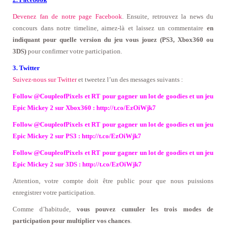
Devenez fan de notre page Facebook
. Ensuite, retrouvez la news du
concours dans notre timeline, aimez-là
et laissez un commentaire
en
indiquant pour quelle version du jeu vous jouez
(PS3, Xbox360 ou
3DS)
pour confirmer votre participation.
3. Twitter
Suivez-nous sur Twitter
et tweetez l’un des messages suivants :
Follow @CoupleofPixels et RT pour gagner
un lot de goodies et un jeu
Epic Mickey 2 sur Xbox360 : http://t.co/EzOiWjk7
Follow @CoupleofPixels et RT pour gagner
un lot de goodies et un jeu
Epic Mickey 2 sur PS3 : http://t.co/EzOiWjk7
Follow @CoupleofPixels et RT pour gagner
un lot de goodies et un jeu
Epic Mickey 2 sur 3DS : http://t.co/EzOiWjk7
Attention, votre compte doit être public pour que nous puissions
enregistrer votre participation.
Comme d’habitude,
vous pouvez cumuler les trois modes de
participation pour multiplier vos chances
.