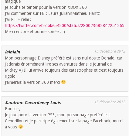
magique
Je souhaite tenter pour la version XBOX 360
J’ai commenter sur FB : Laura JuliannMathieu Hantz
J’ai RT + relai :
https://twitter.com/brooke54200/status/280023682842251265
Merci encore et bonne soirée :=)
15 décembre 2012
lainlain
Mon personnage Disney préféré est sans nul doute Donald, car
j’adorais énormément lire ses aventures dans le Journal de
Mickey =) Il lui arrive toujours des catastrophes et c’est toujours
rigolo
J’aimerais la version 360 merci
15 décembre 2012
Sandrine Coeurdevey Louis
Bonsoir,
Je joue pour la version PS3, mon personnage préféré est
Cendrillon et je participe également sur la page Facebook, merci
à vous