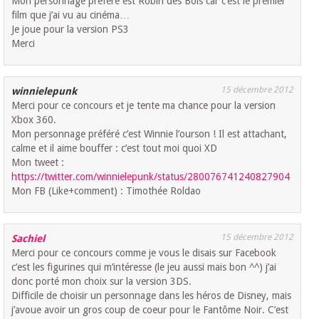
Mon personnage préféré est Robin des Bois car c’est le premier
film que j’ai vu au cinéma…
Je joue pour la version PS3
Merci
15 décembre 2012
winnielepunk
Merci pour ce concours et je tente ma chance pour la version
Xbox 360.
Mon personnage préféré c’est Winnie l’ourson ! Il est attachant,
calme et il aime bouffer : c’est tout moi quoi XD
Mon tweet :
https://twitter.com/winnielepunk/status/280076741240827904
Mon FB (Like+comment) : Timothée Roldao
15 décembre 2012
Sachiel
Merci pour ce concours comme je vous le disais sur Facebook
c’est les figurines qui m’intéresse (le jeu aussi mais bon ^^) j’ai
donc porté mon choix sur la version 3DS.
Difficile de choisir un personnage dans les héros de Disney, mais
j’avoue avoir un gros coup de coeur pour le Fantôme Noir. C’est