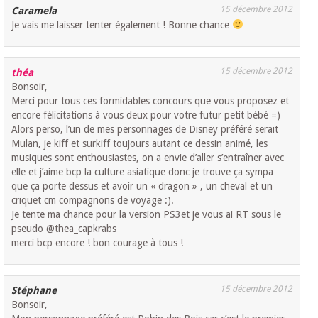
15 décembre 2012
Caramela
Je vais me laisser tenter également ! Bonne chance
15 décembre 2012
théa
Bonsoir,
Merci pour tous ces formidables concours que vous proposez et
encore félicitations à vous deux pour votre futur petit bébé =)
Alors perso, l’un de mes personnages de Disney préféré serait
Mulan, je kiff et surkiff toujours autant ce dessin animé, les
musiques sont enthousiastes, on a envie d’aller s’entraîner avec
elle et j’aime bcp la culture asiatique donc je trouve ça sympa
que ça porte dessus et avoir un « dragon » , un cheval et un
criquet cm compagnons de voyage :).
Je tente ma chance pour la version PS3et je vous ai RT sous le
pseudo @thea_capkrabs
merci bcp encore ! bon courage à tous !
15 décembre 2012
Stéphane
Bonsoir,