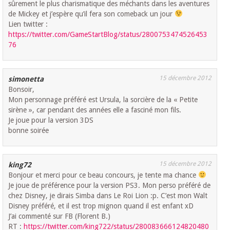
sûrement le plus charismatique des méchants dans les aventures
de Mickey et j’espère qu’il fera son comeback un jour
Lien twitter :
https://twitter.com/GameStartBlog/status/2800753474526453
76
15 décembre 2012
simonetta
Bonsoir,
Mon personnage préféré est Ursula, la sorcière de la « Petite
sirène », car pendant des années elle a fasciné mon fils.
Je joue pour la version 3DS
bonne soirée
15 décembre 2012
king72
Bonjour et merci pour ce beau concours, je tente ma chance
Je joue de préférence pour la version PS3. Mon perso préféré de
chez Disney, je dirais Simba dans Le Roi Lion :p. C’est mon Walt
Disney préféré, et il est trop mignon quand il est enfant xD
J’ai commenté sur FB (Florent B.)
RT :
https://twitter.com/king722/status/280083666124820480