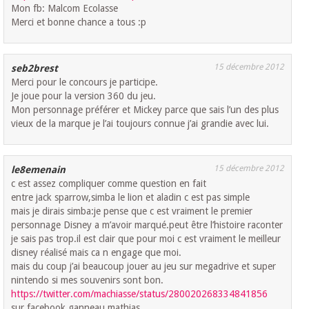
Mon fb: Malcom Ecolasse
Merci et bonne chance a tous :p
15 décembre 2012
seb2brest
Merci pour le concours je participe.
Je joue pour la version 360 du jeu.
Mon personnage préférer et Mickey parce que sais l’un des plus
vieux de la marque je l’ai toujours connue j’ai grandie avec lui.
15 décembre 2012
le8emenain
c est assez compliquer comme question en fait
entre jack sparrow,simba le lion et aladin c est pas simple
mais je dirais simba:je pense que c est vraiment le premier
personnage Disney a m’avoir marqué.peut être l’histoire raconter
je sais pas trop.il est clair que pour moi c est vraiment le meilleur
disney réalisé mais ca n engage que moi.
mais du coup j’ai beaucoup jouer au jeu sur megadrive et super
nintendo si mes souvenirs sont bon.
https://twitter.com/machiasse/status/280020268334841856
sur facebook ganneau mathias