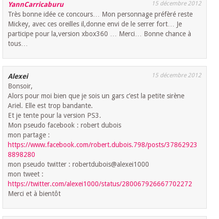
15 décembre 2012
YannCarricaburu
Très bonne idée ce concours… Mon personnage préfèré reste
Mickey, avec ces oreilles il,donne envi de le serrer fort… Je
participe pour la,version xbox360 … Merci… Bonne chance à
tous…
15 décembre 2012
Alexei
Bonsoir,
Alors pour moi bien que je sois un gars c’est la petite sirène
Ariel. Elle est trop bandante.
Et je tente pour la version PS3.
Mon pseudo facebook : robert dubois
mon partage :
https://www.facebook.com/robert.dubois.798/posts/37862923
8898280
mon pseudo twitter : robertdubois@alexei1000
mon tweet :
https://twitter.com/alexei1000/status/280067926667702272
Merci et à bientôt