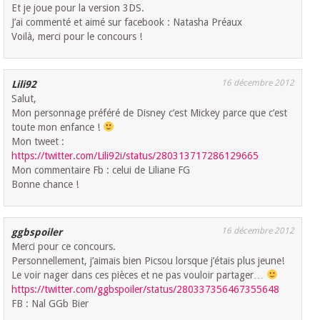
Et je joue pour la version 3DS.
J’ai commenté et aimé sur facebook : Natasha Préaux
Voilà, merci pour le concours !
16 décembre 2012
Lili92
Salut,
Mon personnage préféré de Disney c’est Mickey parce que c’est
toute mon enfance !
Mon tweet :
https://twitter.com/Lili92i/status/280313717286129665
Mon commentaire Fb : celui de Liliane FG
Bonne chance !
16 décembre 2012
ggbspoiler
Merci pour ce concours.
Personnellement, j’aimais bien Picsou lorsque j’étais plus jeune!
Le voir nager dans ces pièces et ne pas vouloir partager…
https://twitter.com/ggbspoiler/status/280337356467355648
FB : Nal GGb Bier