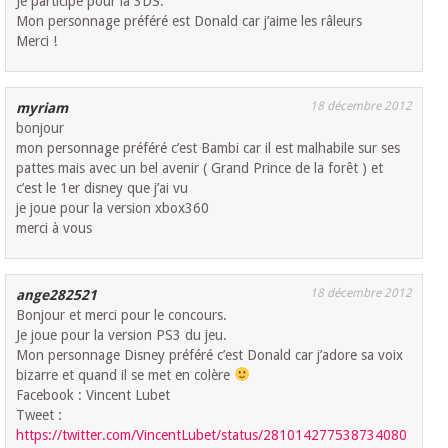
Je participe pour la 3DS.
Mon personnage préféré est Donald car j’aime les râleurs
Merci !
18 décembre 2012
myriam
bonjour
mon personnage préféré c’est Bambi car il est malhabile sur ses
pattes mais avec un bel avenir ( Grand Prince de la forêt ) et
c’est le 1er disney que j’ai vu
je joue pour la version xbox360
merci à vous
18 décembre 2012
ange282521
Bonjour et merci pour le concours.
Je joue pour la version PS3 du jeu.
Mon personnage Disney préféré c’est Donald car j’adore sa voix
bizarre et quand il se met en colère
Facebook : Vincent Lubet
Tweet :
https://twitter.com/VincentLubet/status/281014277538734080