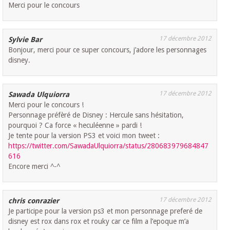
Merci pour le concours
17 décembre 2012
Sylvie Bar
Bonjour, merci pour ce super concours, j’adore les personnages
disney.
17 décembre 2012
Sawada Ulquiorra
Merci pour le concours !
Personnage préfèré de Disney : Hercule sans hésitation,
pourquoi ? Ca force « heculéenne » pardi !
Je tente pour la version PS3 et voici mon tweet :
https://twitter.com/SawadaUlquiorra/status/280683979684847
616
Encore merci ^-^
17 décembre 2012
chris conrazier
Je participe pour la version ps3 et mon personnage preferé de
disney est rox dans rox et rouky car ce film a l’epoque m’a