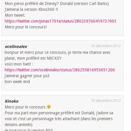
Mon perso préféré de Disney? Donald (version Carl Barks)
J’aimerai la version Xbox360 !!
Mon tweet:
https://twitter.com/jonas1701e/status/280239760419737601
Merci pour le concours!
16 décembre 2012
ocelinealex
bonjour et merci pour ce concours, je tente ma chance avec
plaisir, mon préféré est MICKEY
voici mon twitt :
https://twitter.com/ocelinealex/status/280255816953651200
j’aimerai gagner pour ps3
bon week end
16 décembre 2012
Kinoko
Merci pour le concours
Pour ma part mon personnage préféré est Donald, j’adore sa
voix et c’est un personnage très attachant (dans les premiers
dessins animés)
Je joue pour la version PS3