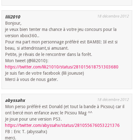
18 décembre 2012
lili2010
Bonjour,
je veux bien tenter ma chance à votre jeu concours pour la
version xbox360..
Pour ma part mon personnage préféré est BAMBI: Iil est si
beau, si attendrissant,si amusant.
Petite, je rêvais de le rencontrer dans la forêt.
Mon tweet (@lili2010):
https://twitter.com/lili21010/status/281015618751303680
Je suis fan de votre facebook (lili joueuse)
Merci à vous de nous gater.
18 décembre 2012
abyssahx
Mon perso préféré est Donald (et tout la bande à Picsou) car il
ont bercé mon enfance avec le Picsou Mag ^^
Je joue pour une version PS3.
https://twitter.com/abyssahx/status/281055676053221376
FB : Eric T. (abyssahx)
merci.