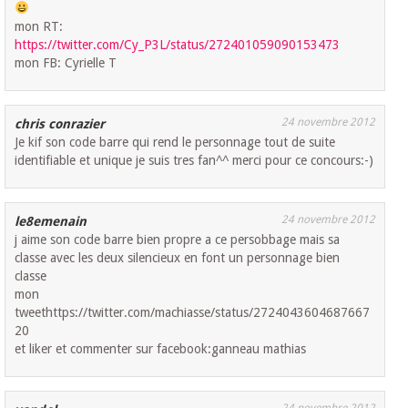
mon RT:
https://twitter.com/Cy_P3L/status/272401059090153473
mon FB: Cyrielle T
24 novembre 2012
chris conrazier
Je kif son code barre qui rend le personnage tout de suite
identifiable et unique je suis tres fan^^ merci pour ce concours:-)
24 novembre 2012
le8emenain
j aime son code barre bien propre a ce persobbage mais sa
classe avec les deux silencieux en font un personnage bien
classe
mon
tweethttps://twitter.com/machiasse/status/2724043604687667
20
et liker et commenter sur facebook:ganneau mathias
24 novembre 2012