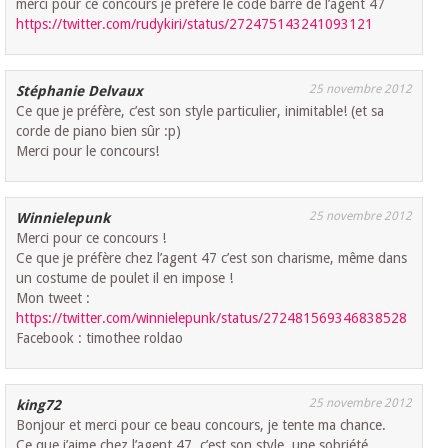
merci pour ce concours je préfère le code barre de l’agent 47
https://twitter.com/rudykiri/status/272475143241093121
25 novembre 2012
Stéphanie Delvaux
Ce que je préfère, c’est son style particulier, inimitable! (et sa
corde de piano bien sûr :p)
Merci pour le concours!
25 novembre 2012
Winnielepunk
Merci pour ce concours !
Ce que je préfère chez l’agent 47 c’est son charisme, même dans
un costume de poulet il en impose !
Mon tweet :
https://twitter.com/winnielepunk/status/272481569346838528
Facebook : timothee roldao
25 novembre 2012
king72
Bonjour et merci pour ce beau concours, je tente ma chance.
Ce que j’aime chez l’agent 47, c’est son style, une sobriété