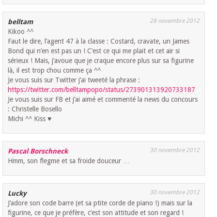
28 novembre 2012
belltam
Kikoo ^^
Faut le dire, l’agent 47 à la classe : Costard, cravate, un James
Bond qui n’en est pas un ! C’est ce qui me plait et cet air si
sérieux ! Mais, j’avoue que je craque encore plus sur sa figurine
là, il est trop chou comme ça ^^
Je vous suis sur Twitter j’ai tweeté la phrase :
https://twitter.com/belltampopo/status/273901313920733187
Je vous suis sur FB et j’ai aimé et commenté la news du concours
: Christelle Bosello
Michi ^^ Kiss ♥
30 novembre 2012
Pascal Borschneck
Hmm, son flegme et sa froide douceur …
30 novembre 2012
Lucky
J’adore son code barre (et sa ptite corde de piano !) mais sur la
figurine, ce que je préfère, c’est son attitude et son regard !