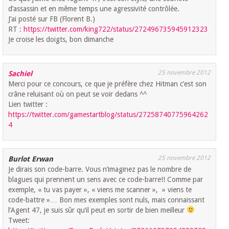
d’assassin et en même temps une agressivité contrôlée.
J’ai posté sur FB (Florent B.)
RT :
https://twitter.com/king722/status/272496735945912323
Je croise les doigts, bon dimanche
25 novembre 2012
Sachiel
Merci pour ce concours, ce que je préfère chez Hitman c’est son
crâne reluisant où on peut se voir dedans ^^
Lien twitter :
https://twitter.com/gamestartblog/status/27258740775964262
4
25 novembre 2012
Burlot Erwan
Je dirais son code-barre. Vous n’imaginez pas le nombre de
blagues qui prennent un sens avec ce code-barre!! Comme par
exemple, « tu vas payer », « viens me scanner », » viens te
code-battre »… Bon mes exemples sont nuls, mais connaissant
l’Agent 47, je suis sûr qu’il peut en sortir de bien meilleur
Tweet: