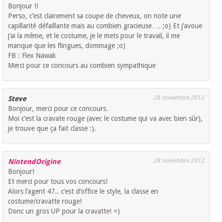
Bonjour !!
Perso, c’est clairement sa coupe de cheveux, on note une
capillarité défaillante mais au combien gracieuse…. ;o) Et j’avoue
j’ai la même, et le costume, je le mets pour le travail, il me
manque que les flingues, dommage ;o)
FB : Flex Nawak
Merci pour ce concours au combien sympathique
28 novembre 2012
Steve
Bonjour, merci pour ce concours.
Moi c’est la cravate rouge (avec le costume qui va avec bien sûr),
je trouve que ça fait classe :).
28 novembre 2012
NintendOrigine
Bonjour!
Et merci pour tous vos concours!
Alors l’agent 47.. c’est d’office le style, la classe en
costume/cravatte rouge!
Donc un gros UP pour la cravatte! =)