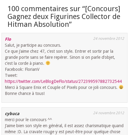
100 commentaires sur “
[Concours]
Gagnez deux Figurines Collector de
Hitman Absolution
”
24 novembre 2012
Flo
Salut, je participe au concours.
Ce que j’aime chez 47, c’est son style. Entrer et sortir par la
grande porte sans se faire repérer. Sinon si on parle d’objet,
c’est la corde à piano.
Facebook: FlorianV
Tweet:
https://twitter.com/LeBlogDeFlo/status/272399597882732544
Merci à Square Enix et Couple of Pixels pour ce joli concours.
Bonne chance à tous!
24 novembre 2012
cybuca
merci pour le concours ^^
J’aime bien son style en général, il est assez charismatique quand
même :D. La cravate rouge y est peut-être pour quelque chose