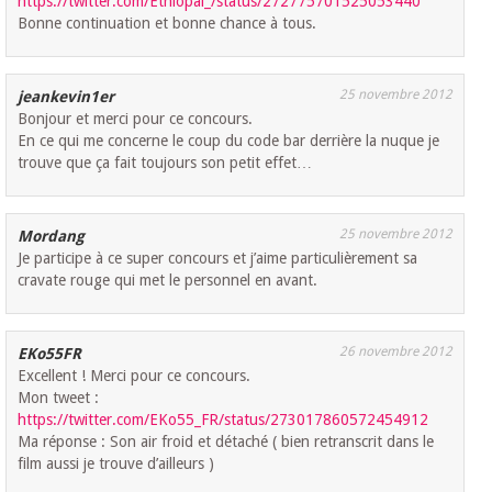
https://twitter.com/Etniopal_/status/272775701525053440
Bonne continuation et bonne chance à tous.
25 novembre 2012
jeankevin1er
Bonjour et merci pour ce concours.
En ce qui me concerne le coup du code bar derrière la nuque je
trouve que ça fait toujours son petit effet…
25 novembre 2012
Mordang
Je participe à ce super concours et j’aime particulièrement sa
cravate rouge qui met le personnel en avant.
26 novembre 2012
EKo55FR
Excellent ! Merci pour ce concours.
Mon tweet :
https://twitter.com/EKo55_FR/status/273017860572454912
Ma réponse : Son air froid et détaché ( bien retranscrit dans le
film aussi je trouve d’ailleurs )