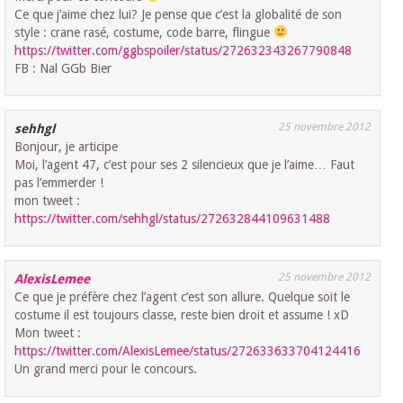
Ce que j’aime chez lui? Je pense que c’est la globalité de son
style : crane rasé, costume, code barre, flingue
https://twitter.com/ggbspoiler/status/272632343267790848
FB : Nal GGb Bier
25 novembre 2012
sehhgl
Bonjour, je articipe
Moi, l’agent 47, c’est pour ses 2 silencieux que je l’aime… Faut
pas l’emmerder !
mon tweet :
https://twitter.com/sehhgl/status/272632844109631488
25 novembre 2012
AlexisLemee
Ce que je préfère chez l’agent c’est son allure. Quelque soit le
costume il est toujours classe, reste bien droit et assume ! xD
Mon tweet :
https://twitter.com/AlexisLemee/status/272633633704124416
Un grand merci pour le concours.