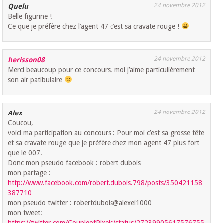
24 novembre 2012
Quelu
Belle figurine !
Ce que je préfère chez l’agent 47 c’est sa cravate rouge !
24 novembre 2012
herisson08
Merci beaucoup pour ce concours, moi j’aime particulièrement
son air patibulaire
24 novembre 2012
Alex
Coucou,
voici ma participation au concours : Pour moi c’est sa grosse tête
et sa cravate rouge que je préfère chez mon agent 47 plus fort
que le 007.
Donc mon pseudo facebook : robert dubois
mon partage :
http://www.facebook.com/robert.dubois.798/posts/350421158
387710
mon pseudo twitter : robertdubois@alexei1000
mon tweet:
https://twitter.com/CoupleofPixels/status/27239905617576755