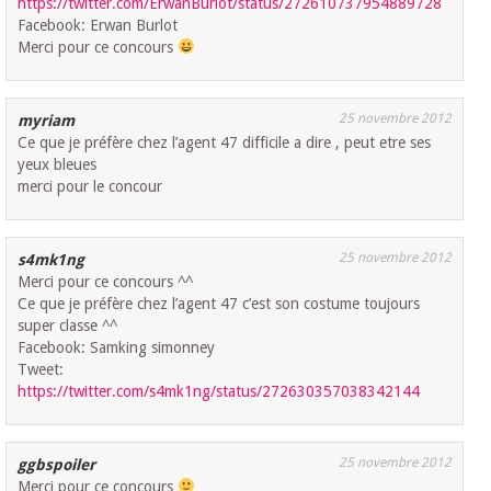
https://twitter.com/ErwanBurlot/status/272610737954889728
Facebook: Erwan Burlot
Merci pour ce concours
25 novembre 2012
myriam
Ce que je préfère chez l’agent 47 difficile a dire , peut etre ses
yeux bleues
merci pour le concour
25 novembre 2012
s4mk1ng
Merci pour ce concours ^^
Ce que je préfère chez l’agent 47 c’est son costume toujours
super classe ^^
Facebook: Samking simonney
Tweet:
https://twitter.com/s4mk1ng/status/272630357038342144
25 novembre 2012
ggbspoiler
Merci pour ce concours