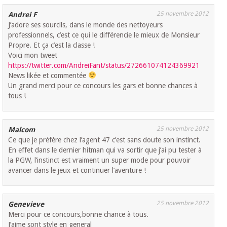
25 novembre 2012
Andrei F
J’adore ses sourcils, dans le monde des nettoyeurs
professionnels, c’est ce qui le différencie le mieux de Monsieur
Propre. Et ça c’est la classe !
Voici mon tweet
https://twitter.com/AndreiFant/status/272661074124369921
News likée et commentée
Un grand merci pour ce concours les gars et bonne chances à
tous !
25 novembre 2012
Malcom
Ce que je préfère chez l’agent 47 c’est sans doute son instinct.
En effet dans le dernier hitman qui va sortir que j’ai pu tester à
la PGW, l’instinct est vraiment un super mode pour pouvoir
avancer dans le jeux et continuer l’aventure !
25 novembre 2012
Genevieve
Merci pour ce concours,bonne chance à tous.
J’aime sont style en general