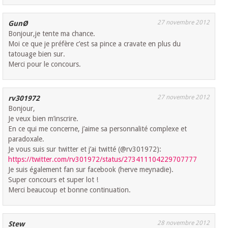
27 novembre 2012
GunØ
Bonjour,je tente ma chance.
Moi ce que je préfère c’est sa pince a cravate en plus du
tatouage bien sur.
Merci pour le concours.
27 novembre 2012
rv301972
Bonjour,
Je veux bien m’inscrire.
En ce qui me concerne, j’aime sa personnalité complexe et
paradoxale.
Je vous suis sur twitter et j’ai twitté (@rv301972):
https://twitter.com/rv301972/status/273411104229707777
Je suis également fan sur facebook (herve meynadie).
Super concours et super lot !
Merci beaucoup et bonne continuation.
28 novembre 2012
Stew