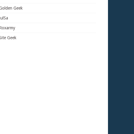
Golden Geek
JulSa
Roxarmy
Site Geek