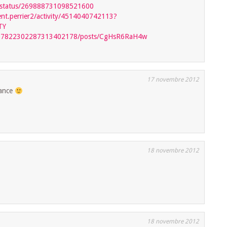
p4/status/269888731098521600
nt.perrier2/activity/4514040742113?
TY
0/107822302287313402178/posts/CgHsR6RaH4w
17 novembre 2012
hance
18 novembre 2012
18 novembre 2012