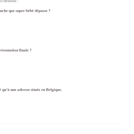
ci-dessous :
anche que super-bébé dépasse ?
sentation finale ?
é qu’à une adresse située en Belgique.