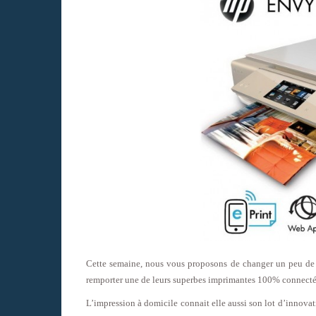
Cette semaine, nous vous proposons de changer un peu de 
remporter une de leurs superbes imprimantes 100% connecté
L’impression à domicile connait elle aussi son lot d’innovat