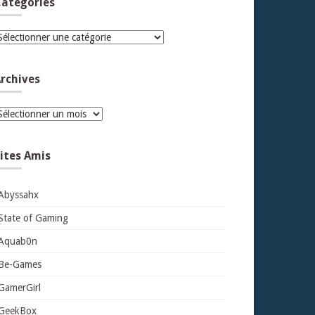
atégories
atégories
rchives
rchives
ites Amis
Abyssahx
State of Gaming
Aquab0n
Be-Games
GamerGirl
GeekBox