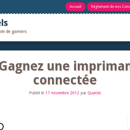
Accueil
Règlement de nos Con
ls
uple de gamers
 Gagnez une imprima
connectée
Publié le
17 novembre 2012
par
Quantic
R