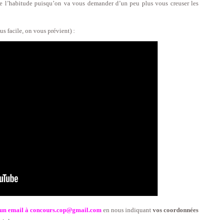
t de l’habitude puisqu’on va vous demander d’un peu plus vous creuser les
us facile, on vous prévient) :
 un email à concours.cop@gmail.com
en nous indiquant
vos coordonnées