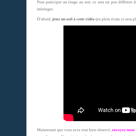
Pour participer au tirage au sort, ce sera un peu différen
méninges.
D’abord,
jetez un oeil à cette vidéo
(en plein écran ce sera pl
Maintenant que vous avez tout bien observé,
envoyez-nous