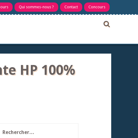
cours
Qui sommes-nous ?
Contact
Concours
nte HP 100%
echercher :