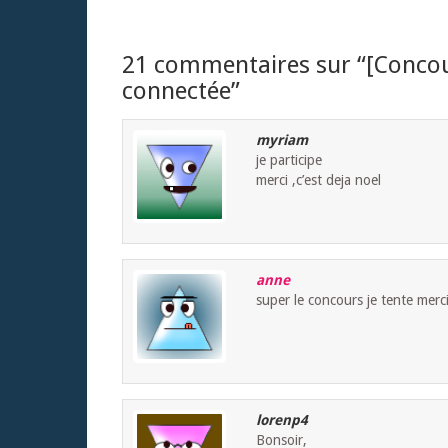
21 commentaires sur “
[Conco
connectée
”
myriam
je participe
merci ,c’est deja noel
anne
super le concours je tente merc
lorenp4
Bonsoir,