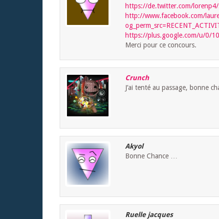
https://de.twitter.com/loren
http://www.facebook.com/laure
og_perm_src=RECENT_ACTIVI
https://plus.google.com/u/
Merci pour ce concours.
Crunch
J’ai tenté au passage, bonne c
Akyol
Bonne Chance …
Ruelle jacques