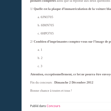
postales complètes
ainsi que la réponse aux deux questions 
1/
Quelle est la plaque d’immatriculation de la voiture bl
a. 6JNO705
b. 6IMN705
c. 6HPO705
2/
Combien d’imprimantes comptez-vous sur l’image de pré
a. 1
b. 2
c. 3
Attention, exceptionnellement, ce lot ne pourra être envoy
Fin du concours :
Dimanche 2 Décembre 2012
Bonne chance à toutes et tous !
Publié dans
Concours