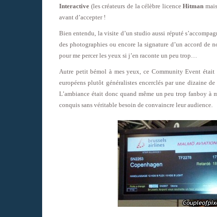
Interactive
(les créateurs de la célèbre licence
Hitman
mais
avant d’accepter !
Bien entendu, la visite d’un studio aussi réputé s’accompa
des photographies ou encore la signature d’un accord de no
pour me percer les yeux si j’en raconte un peu trop…
Autre petit bémol à mes yeux, ce Community Event était
européens plutôt généralistes encerclés par une dizaine de
L’ambiance était donc quand même un peu trop fanboy à mon
conquis sans véritable besoin de convaincre leur audience.