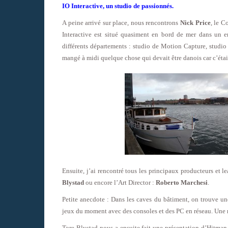
IO Interactive, un studio de passionnés.
A peine arrivé sur place, nous rencontrons
Nick Price
, le C
Interactive est situé quasiment en bord de mer dans un e
différents départements : studio de Motion Capture, studio
mangé à midi quelque chose qui devait être danois car c’éta
Ensuite, j’ai rencontré tous les principaux producteurs et
Blystad
ou encore l’Art Director :
Roberto Marchesi
.
Petite anecdote : Dans les caves du bâtiment, on trouve u
jeux du moment avec des consoles et des PC en réseau. Une m
Tore Blystad nous a ensuite fait une présentation d’Hitma