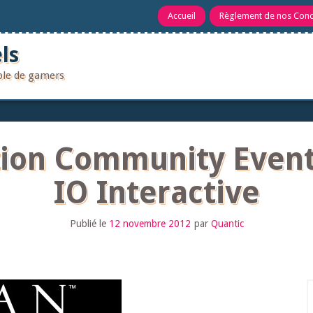
Accueil
Règlement de nos Con
ls
uple de gamers
ion Community Event,
IO Interactive
Publié le
12 novembre 2012
par
Quantic
R