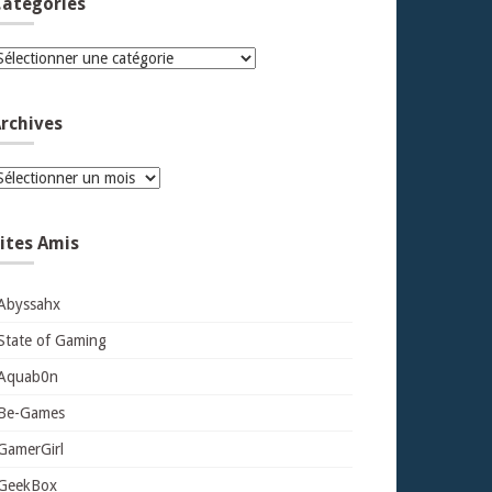
atégories
atégories
rchives
rchives
ites Amis
Abyssahx
State of Gaming
Aquab0n
Be-Games
GamerGirl
GeekBox