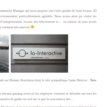
ommunity Manager qui nous propose une visite guidée de leurs locaux. IO
nvironnement particulièrement agréable. Nous avons ainsi pu visiter les
 d’enregistrement, locaux des bêta-testeurs et … la cantine où nous avons
it vraiment très mauvais
 leads sur Hitman Absolution dont le très sympathique Game Director :
Tore
ne énorme gaming room où les employés viennent se détendre sur tous les
anière de garder un oeil sur ce que la concurrence fait…
n Absolution et de son magnifique moteur graphique maison (Glacier 2) en