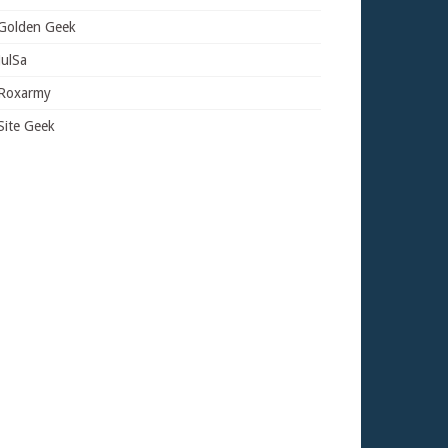
Golden Geek
JulSa
Roxarmy
Site Geek