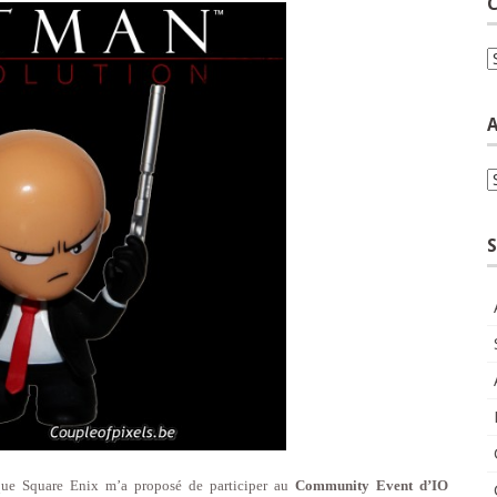
C
C
A
A
S
rsque Square Enix m’a proposé de participer au
Community Event d’IO