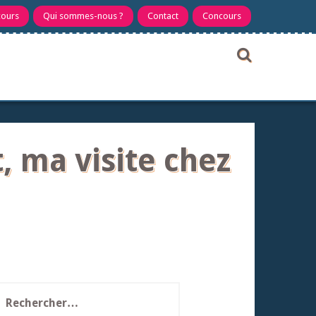
cours
Qui sommes-nous ?
Contact
Concours
 ma visite chez
echercher :